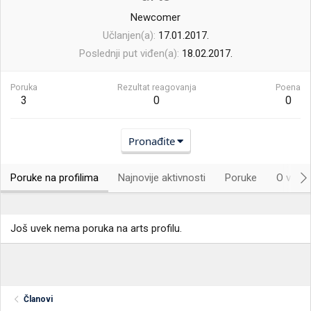
Newcomer
Učlanjen(a)
17.01.2017.
Poslednji put viđen(a)
18.02.2017.
Poruka
Rezultat reagovanja
Poena
3
0
0
Pronađite
Poruke na profilima
Najnovije aktivnosti
Poruke
O vama.
Još uvek nema poruka na arts profilu.
Članovi