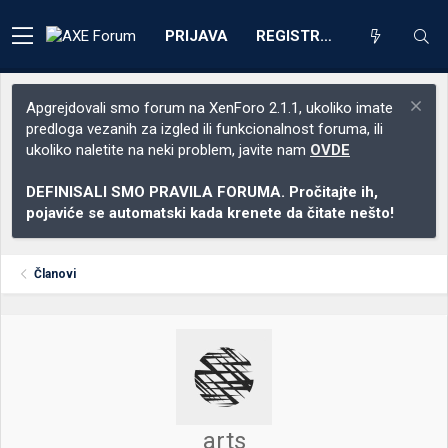
PRIJAVA
REGISTRACIJA
Apgrejdovali smo forum na XenForo 2.1.1, ukoliko imate
predloga vezanih za izgled ili funkcionalnost foruma, ili
ukoliko naletite na neki problem, javite nam
OVDE
DEFINISALI SMO PRAVILA FORUMA. Pročitajte ih,
pojaviće se automatski kada krenete da čitate nešto!
Članovi
arts