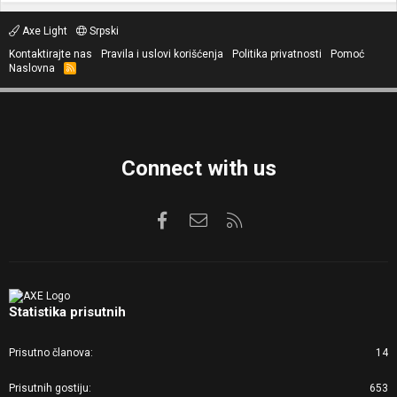
Axe Light
Srpski
Kontaktirajte nas
Pravila i uslovi korišćenja
Politika privatnosti
Pomoć
Naslovna
R
S
S
Connect with us
Facebook
Kontaktirajte nas
RSS
Statistika prisutnih
Prisutno članova
14
Prisutnih gostiju
653