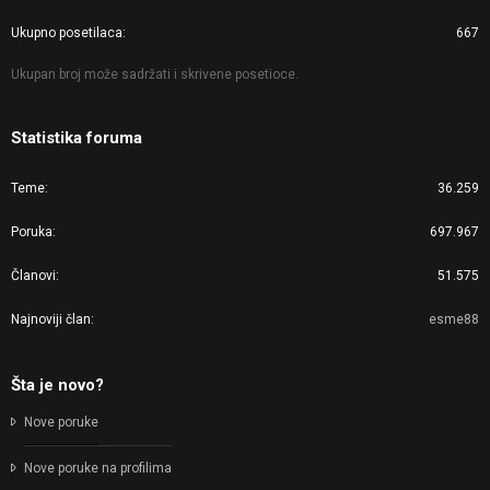
Ukupno posetilaca
667
Ukupan broj može sadržati i skrivene posetioce.
Statistika foruma
Teme
36.259
Poruka
697.967
Članovi
51.575
Najnoviji član
esme88
Šta je novo?
Nove poruke
Nove poruke na profilima