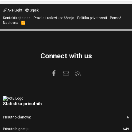
Axe Light
Srpski
Kontaktirajte nas
Pravila i uslovi korišćenja
Politika privatnosti
Pomoć
Naslovna
R
S
S
Connect with us
Facebook
Kontaktirajte nas
RSS
Statistika prisutnih
Prisutno članova
6
Prisutnih gostiju
649