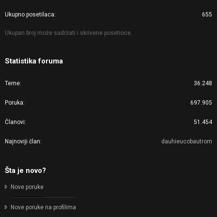
Ukupno posetilaca
655
Ukupan broj može sadržati i skrivene posetioce.
Statistika foruma
Teme
36.248
Poruka
697.905
Članovi
51.454
Najnoviji član
dauhieucobautrom
Šta je novo?
Nove poruke
Nove poruke na profilima