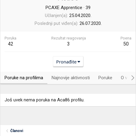
PCAXE Apprentice
·
39
Učlanjen(a)
25.04.2020.
Poslednji put viđen(a)
26.07.2020.
Poruka
Rezultat reagovanja
Poena
42
3
50
Pronađite
Poruke na profilima
Najnovije aktivnosti
Poruke
O vama.
Još uvek nema poruka na Aca86 profilu.
Članovi