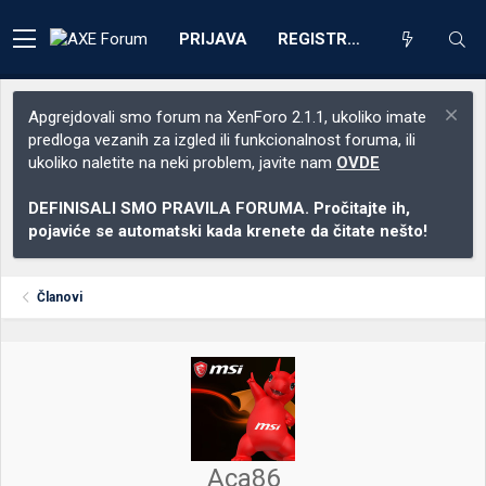
PRIJAVA
REGISTRACIJA
Apgrejdovali smo forum na XenForo 2.1.1, ukoliko imate
predloga vezanih za izgled ili funkcionalnost foruma, ili
ukoliko naletite na neki problem, javite nam
OVDE
DEFINISALI SMO PRAVILA FORUMA. Pročitajte ih,
pojaviće se automatski kada krenete da čitate nešto!
Članovi
Aca86