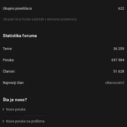
Ukupno posetilaca
622
Ukupan broj može sadržati i skrivene posetioce.
Statistika foruma
Teme
36.259
Poruka
697.984
Članovi
51.628
Najnoviji član
o8acocom2
Šta je novo?
Nove poruke
Nove poruke na profilima