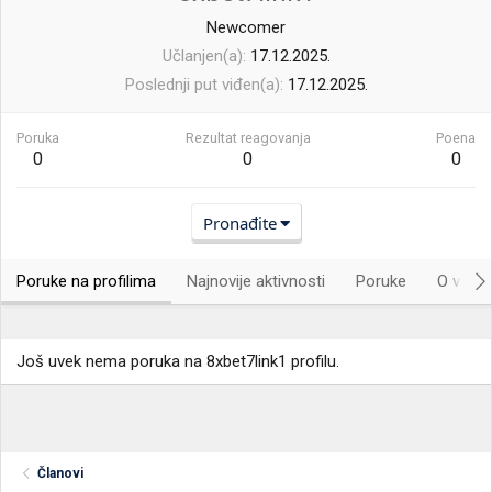
Newcomer
Učlanjen(a)
17.12.2025.
Poslednji put viđen(a)
17.12.2025.
Poruka
Rezultat reagovanja
Poena
0
0
0
Pronađite
Poruke na profilima
Najnovije aktivnosti
Poruke
O vama.
Još uvek nema poruka na 8xbet7link1 profilu.
Članovi