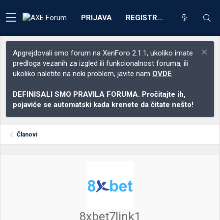
PRIJAVA
REGISTRACIJA
Apgrejdovali smo forum na XenForo 2.1.1, ukoliko imate
predloga vezanih za izgled ili funkcionalnost foruma, ili
ukoliko naletite na neki problem, javite nam
OVDE
DEFINISALI SMO PRAVILA FORUMA. Pročitajte ih,
pojaviće se automatski kada krenete da čitate nešto!
Članovi
8xbet7link1