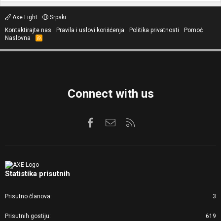
Axe Light
Srpski
Kontaktirajte nas
Pravila i uslovi korišćenja
Politika privatnosti
Pomoć
Naslovna
R
S
S
Connect with us
Facebook
Kontaktirajte nas
RSS
Statistika prisutnih
Prisutno članova
3
Prisutnih gostiju
619