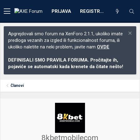
PRIJAVA
REGISTRACIJA
Apgrejdovali smo forum na XenForo 2.1.1, ukoliko imate
predloga vezanih za izgled ili funkcionalnost foruma, ili
ukoliko naletite na neki problem, javite nam
OVDE
DEFINISALI SMO PRAVILA FORUMA. Pročitajte ih,
pojaviće se automatski kada krenete da čitate nešto!
Članovi
8kbetmobilecom