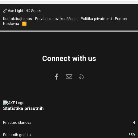
Axe Light
Srpski
Kontaktirajte nas
Pravila i uslovi korišćenja
Politika privatnosti
Pomoć
Naslovna
R
S
S
Connect with us
Facebook
Kontaktirajte nas
RSS
Statistika prisutnih
Prisutno članova
4
Prisutnih gostiju
659