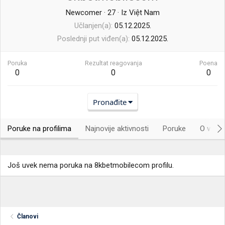
Newcomer
·
27
·
Iz
Việt Nam
Učlanjen(a)
05.12.2025.
Poslednji put viđen(a)
05.12.2025.
Poruka
Rezultat reagovanja
Poena
0
0
0
Pronađite
Poruke na profilima
Najnovije aktivnosti
Poruke
O vama.
Još uvek nema poruka na 8kbetmobilecom profilu.
Članovi