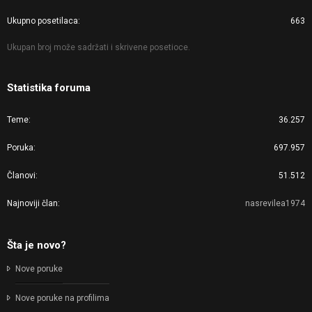
Ukupno posetilaca
663
Ukupan broj može sadržati i skrivene posetioce.
Statistika foruma
Teme
36.257
Poruka
697.957
Članovi
51.512
Najnoviji član
nasrevilea1974
Šta je novo?
Nove poruke
Nove poruke na profilima