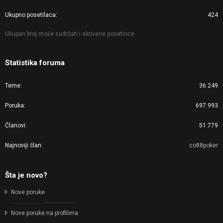
Ukupno posetilaca
424
Ukupan broj može sadržati i skrivene posetioce.
Statistika foruma
Teme
36.249
Poruka
697.993
Članovi
51.779
Najnoviji član
co88poker
Šta je novo?
Nove poruke
Nove poruke na profilima