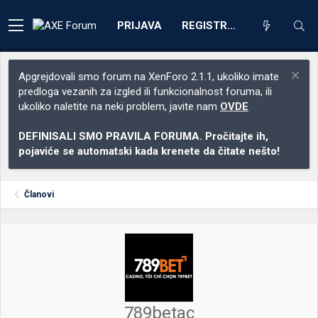
PRIJAVA
REGISTRACIJA
Apgrejdovali smo forum na XenForo 2.1.1, ukoliko imate
predloga vezanih za izgled ili funkcionalnost foruma, ili
ukoliko naletite na neki problem, javite nam
OVDE
DEFINISALI SMO PRAVILA FORUMA. Pročitajte ih,
pojaviće se automatski kada krenete da čitate nešto!
Članovi
789betac