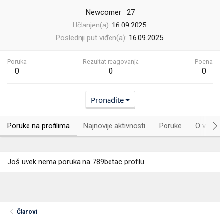
Newcomer
·
27
Učlanjen(a)
16.09.2025.
Poslednji put viđen(a)
16.09.2025.
Poruka
Rezultat reagovanja
Poena
0
0
0
Pronađite
Poruke na profilima
Najnovije aktivnosti
Poruke
O vama.
Još uvek nema poruka na 789betac profilu.
Članovi