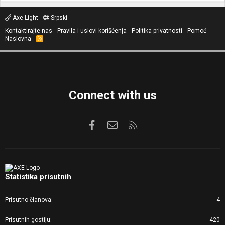
Axe Light
Srpski
Kontaktirajte nas
Pravila i uslovi korišćenja
Politika privatnosti
Pomoć
Naslovna
R
S
S
Connect with us
Facebook
Kontaktirajte nas
RSS
Statistika prisutnih
Prisutno članova
4
Prisutnih gostiju
420