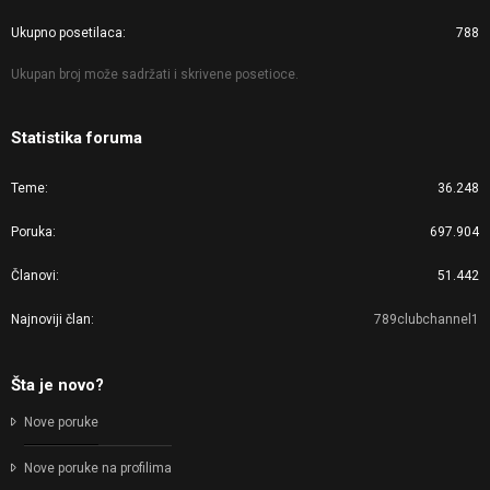
Ukupno posetilaca
788
Ukupan broj može sadržati i skrivene posetioce.
Statistika foruma
Teme
36.248
Poruka
697.904
Članovi
51.442
Najnoviji član
789clubchannel1
Šta je novo?
Nove poruke
Nove poruke na profilima