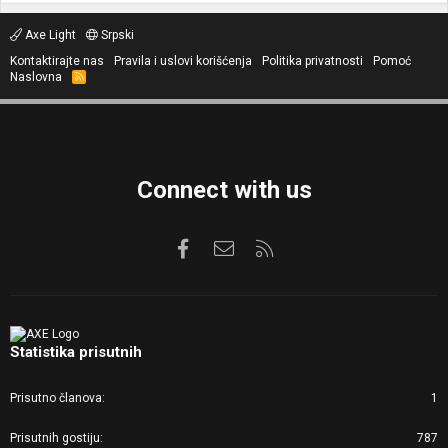
Axe Light
Srpski
Kontaktirajte nas
Pravila i uslovi korišćenja
Politika privatnosti
Pomoć
Naslovna
R
S
S
Connect with us
Facebook
Kontaktirajte nas
RSS
Statistika prisutnih
Prisutno članova
1
Prisutnih gostiju
787