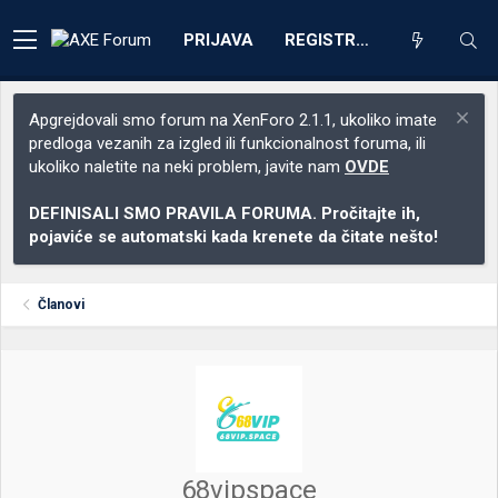
PRIJAVA
REGISTRACIJA
Apgrejdovali smo forum na XenForo 2.1.1, ukoliko imate
predloga vezanih za izgled ili funkcionalnost foruma, ili
ukoliko naletite na neki problem, javite nam
OVDE
DEFINISALI SMO PRAVILA FORUMA. Pročitajte ih,
pojaviće se automatski kada krenete da čitate nešto!
Članovi
68vipspace