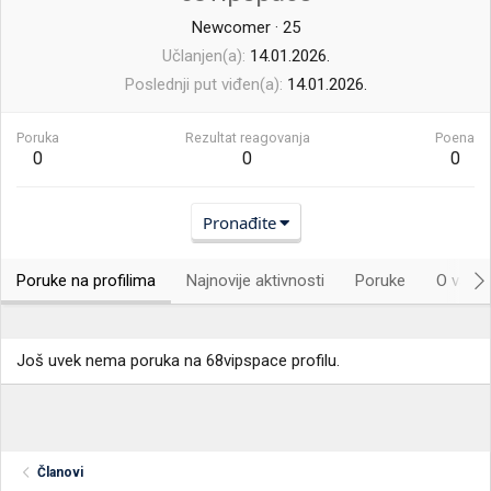
Newcomer
·
25
Učlanjen(a)
14.01.2026.
Poslednji put viđen(a)
14.01.2026.
Poruka
Rezultat reagovanja
Poena
0
0
0
Pronađite
Poruke na profilima
Najnovije aktivnosti
Poruke
O vama.
Još uvek nema poruka na 68vipspace profilu.
Članovi