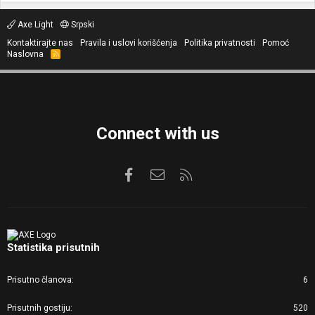
Axe Light
Srpski
Kontaktirajte nas
Pravila i uslovi korišćenja
Politika privatnosti
Pomoć
Naslovna
R
S
S
Connect with us
Facebook
Kontaktirajte nas
RSS
Statistika prisutnih
Prisutno članova
6
Prisutnih gostiju
520