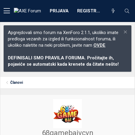
PRIJAVA
REGISTRACIJA
Apgrejdovali smo forum na XenForo 2.1.1, ukoliko imate
predloga vezanih za izgled ili funkcionalnost foruma, ili
ukoliko naletite na neki problem, javite nam
OVDE
DEFINISALI SMO PRAVILA FORUMA. Pročitajte ih,
pojaviće se automatski kada krenete da čitate nešto!
Članovi
68gamebaivcvn