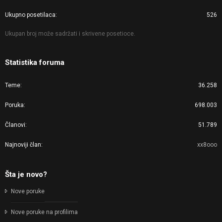
Ukupno posetilaca
526
Ukupan broj može sadržati i skrivene posetioce.
Statistika foruma
Teme
36.258
Poruka
698.003
Članovi
51.789
Najnoviji član
xx8ooo
Šta je novo?
Nove poruke
Nove poruke na profilima