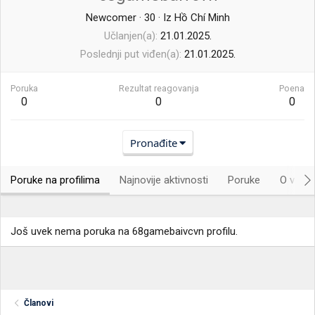
Newcomer
·
30
·
Iz
Hồ Chí Minh
Učlanjen(a)
21.01.2025.
Poslednji put viđen(a)
21.01.2025.
Poruka
Rezultat reagovanja
Poena
0
0
0
Pronađite
Poruke na profilima
Najnovije aktivnosti
Poruke
O vama.
Još uvek nema poruka na 68gamebaivcvn profilu.
Članovi