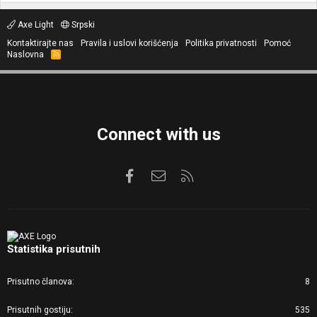
Axe Light
Srpski
Kontaktirajte nas
Pravila i uslovi korišćenja
Politika privatnosti
Pomoć
Naslovna
R
S
S
Connect with us
Facebook
Kontaktirajte nas
RSS
Statistika prisutnih
Prisutno članova
8
Prisutnih gostiju
535