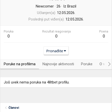
Newcomer
·
26
·
Iz
Brazil
Učlanjen(a)
12.05.2026.
Poslednji put viđen(a)
12.05.2026.
Poruka
Rezultat reagovanja
Poena
0
0
0
Pronađite
Poruke na profilima
Najnovije aktivnosti
Poruke
O vama.
Još uvek nema poruka na 48tbet profilu.
Članovi