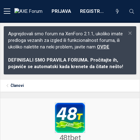
PRIJAVA
REGISTRACIJA
Apgrejdovali smo forum na XenForo 2.1.1, ukoliko imate
predloga vezanih za izgled ili funkcionalnost foruma, ili
ukoliko naletite na neki problem, javite nam
OVDE
DEFINISALI SMO PRAVILA FORUMA. Pročitajte ih,
pojaviće se automatski kada krenete da čitate nešto!
Članovi
48tbet