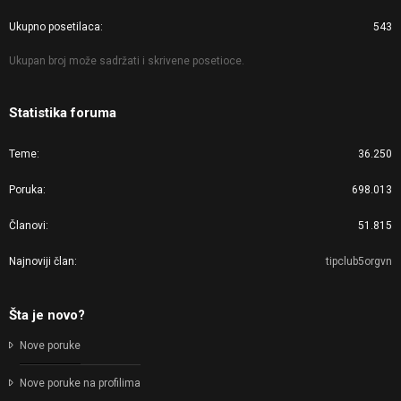
Ukupno posetilaca
543
Ukupan broj može sadržati i skrivene posetioce.
Statistika foruma
Teme
36.250
Poruka
698.013
Članovi
51.815
Najnoviji član
tipclub5orgvn
Šta je novo?
Nove poruke
Nove poruke na profilima