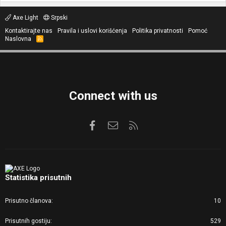
Axe Light
Srpski
Kontaktirajte nas
Pravila i uslovi korišćenja
Politika privatnosti
Pomoć
Naslovna
R
S
S
Connect with us
Facebook
Kontaktirajte nas
RSS
Statistika prisutnih
Prisutno članova
10
Prisutnih gostiju
529