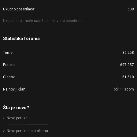
Ukupno posetilaca
539
Ukupan broj može sadržati i skrivene posetioce.
Statistika foruma
Teme
36.258
Poruka
697.957
Članovi
51.510
Najnoviji član
bd111scom
Šta je novo?
Nove poruke
Nove poruke na profilima