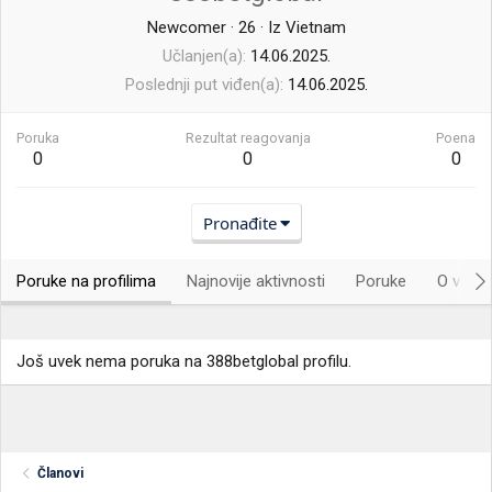
Newcomer
·
26
·
Iz
Vietnam
Učlanjen(a)
14.06.2025.
Poslednji put viđen(a)
14.06.2025.
Poruka
Rezultat reagovanja
Poena
0
0
0
Pronađite
Poruke na profilima
Najnovije aktivnosti
Poruke
O vama.
Još uvek nema poruka na 388betglobal profilu.
Članovi