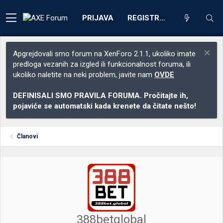
PRIJAVA
REGISTRACIJA
Apgrejdovali smo forum na XenForo 2.1.1, ukoliko imate
predloga vezanih za izgled ili funkcionalnost foruma, ili
ukoliko naletite na neki problem, javite nam
OVDE
DEFINISALI SMO PRAVILA FORUMA. Pročitajte ih,
pojaviće se automatski kada krenete da čitate nešto!
Članovi
388betglobal