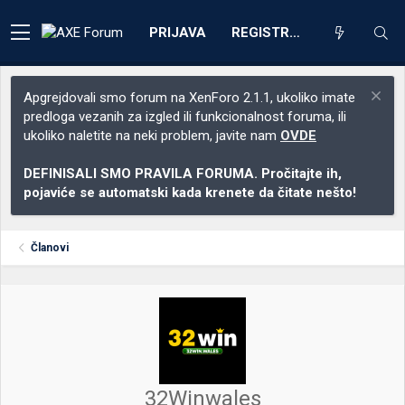
PRIJAVA
REGISTRACIJA
Apgrejdovali smo forum na XenForo 2.1.1, ukoliko imate
predloga vezanih za izgled ili funkcionalnost foruma, ili
ukoliko naletite na neki problem, javite nam
OVDE
DEFINISALI SMO PRAVILA FORUMA. Pročitajte ih,
pojaviće se automatski kada krenete da čitate nešto!
Članovi
32Winwales