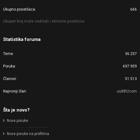
Ukupno posetilaca
666
Ukupan broj može sadržati i skrivene posetioce.
Statistika foruma
Teme
36.257
Poruka
697.959
Članovi
51.513
Najnoviji član
uu88t2com
Šta je novo?
Nove poruke
Nove poruke na profilima