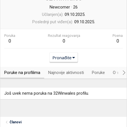
Newcomer
·
26
Učlanjen(a)
09.10.2025.
Poslednji put viđen(a)
09.10.2025.
Poruka
Rezultat reagovanja
Poena
0
0
0
Pronađite
Poruke na profilima
Najnovije aktivnosti
Poruke
O vama.
Još uvek nema poruka na 32Winwales profilu.
Članovi