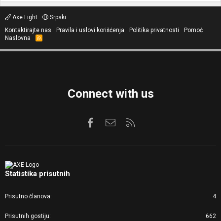
Axe Light
Srpski
Kontaktirajte nas
Pravila i uslovi korišćenja
Politika privatnosti
Pomoć
Naslovna
R
S
S
Connect with us
Facebook
Kontaktirajte nas
RSS
Statistika prisutnih
Prisutno članova
4
Prisutnih gostiju
662