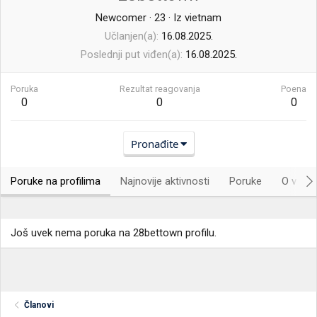
Newcomer
·
23
·
Iz
vietnam
Učlanjen(a)
16.08.2025.
Poslednji put viđen(a)
16.08.2025.
Poruka
Rezultat reagovanja
Poena
0
0
0
Pronađite
Poruke na profilima
Najnovije aktivnosti
Poruke
O vama.
Još uvek nema poruka na 28bettown profilu.
Članovi