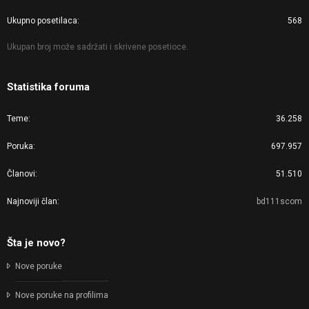
Ukupno posetilaca
568
Ukupan broj može sadržati i skrivene posetioce.
Statistika foruma
Teme
36.258
Poruka
697.957
Članovi
51.510
Najnoviji član
bd111scom
Šta je novo?
Nove poruke
Nove poruke na profilima