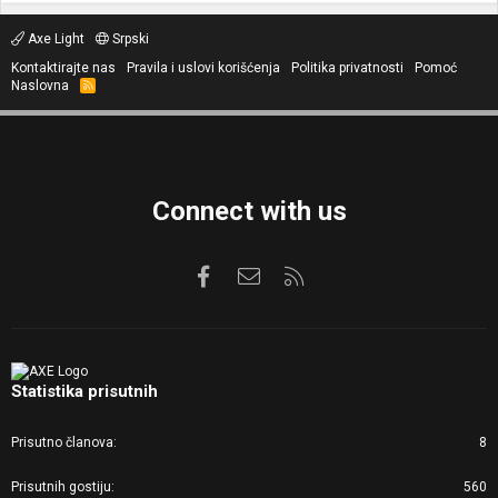
Axe Light
Srpski
Kontaktirajte nas
Pravila i uslovi korišćenja
Politika privatnosti
Pomoć
Naslovna
R
S
S
Connect with us
Facebook
Kontaktirajte nas
RSS
Statistika prisutnih
Prisutno članova
8
Prisutnih gostiju
560