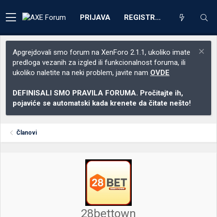
PRIJAVA
REGISTRACIJA
Apgrejdovali smo forum na XenForo 2.1.1, ukoliko imate
predloga vezanih za izgled ili funkcionalnost foruma, ili
ukoliko naletite na neki problem, javite nam
OVDE
DEFINISALI SMO PRAVILA FORUMA. Pročitajte ih,
pojaviće se automatski kada krenete da čitate nešto!
Članovi
28bettown