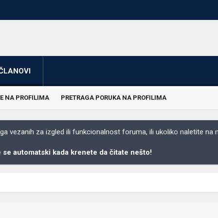
ČLANOVI
E NA PROFILIMA
PRETRAGA PORUKA NA PROFILIMA
 vezanih za izgled ili funkcionalnost foruma, ili ukoliko naletite na
se automatski kada krenete da čitate nešto!