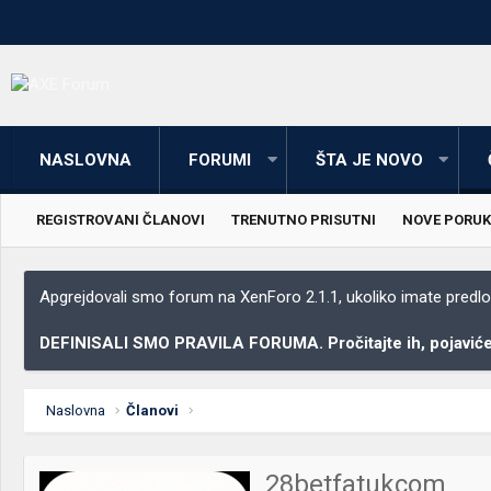
NASLOVNA
FORUMI
ŠTA JE NOVO
REGISTROVANI ČLANOVI
TRENUTNO PRISUTNI
NOVE PORUK
Apgrejdovali smo forum na XenForo 2.1.1, ukoliko imate predloga
DEFINISALI SMO PRAVILA FORUMA. Pročitajte ih, pojaviće 
Naslovna
Članovi
28betfatukcom