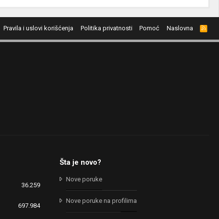
Pravila i uslovi korišćenja
Politika privatnosti
Pomoć
Naslovna
R
S
S
Šta je novo?
Nove poruke
36.259
Nove poruke na profilima
697.984