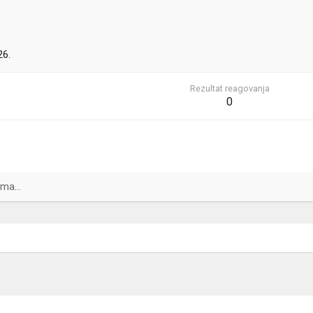
26.
Rezultat reagovanja
0
ma...