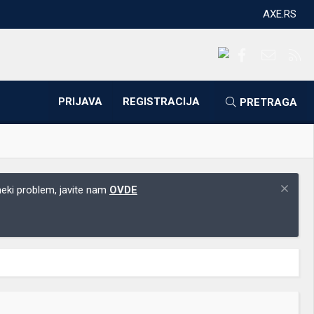
AXE.RS
Facebook
Kontakti
RS
PRIJAVA
REGISTRACIJA
PRETRAGA
 neki problem, javite nam
OVDE