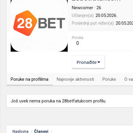
Newcomer
·
26
Učlanjen(a)
20.05.2026.
Poslednji put viđen(a)
20.05.20
Poruka
0
Pronađite
Poruke na profilima
Najnovije aktivnosti
Poruke
O va
Još uvek nema poruka na 28betfatukcom profilu.
Naslovna
Članovi