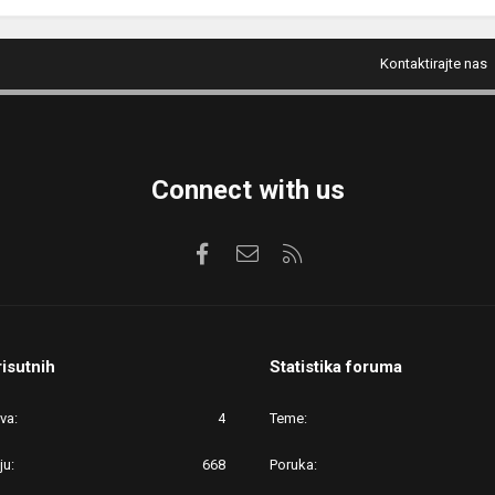
Kontaktirajte nas
Connect with us
Facebook
Kontaktirajte nas
RSS
risutnih
Statistika foruma
ova
4
Teme
ju
668
Poruka