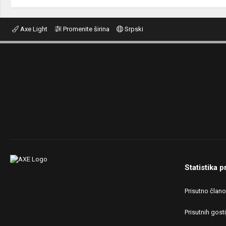
Axe Light
Promenite širina
Srpski
Statistika p
Prisutno član
Prisutnih gosti