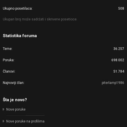
Ukupno posetilaca
508
Ukupan broj može sadržati i skrivene posetioce.
Statistika foruma
Teme
36.257
Poruka
698.002
Članovi
51.784
Najnoviji član
piterlamp1986
Šta je novo?
Nove poruke
Nove poruke na profilima