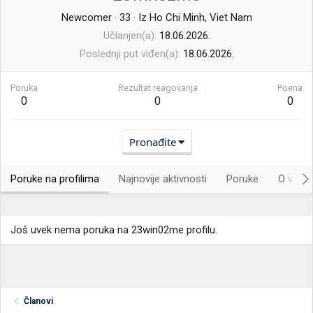
Newcomer
·
33
·
Iz
Ho Chi Minh, Viet Nam
Učlanjen(a)
18.06.2026.
Poslednji put viđen(a)
18.06.2026.
Poruka
Rezultat reagovanja
Poena
0
0
0
Pronađite
Poruke na profilima
Najnovije aktivnosti
Poruke
O vama.
Još uvek nema poruka na 23win02me profilu.
Članovi