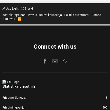
Axe Light
Srpski
Kontaktirajte nas
Pravila i uslovi korišćenja
Politika privatnosti
Pomoć
Naslovna
R
S
S
Connect with us
Facebook
Kontaktirajte nas
RSS
Statistika prisutnih
Prisutno članova
8
Prisutnih gostiju
500