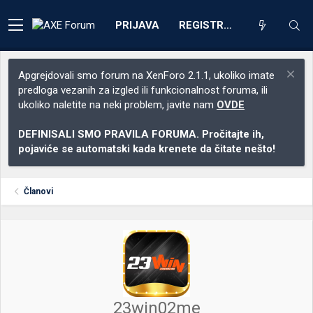
PRIJAVA
REGISTRACIJA
Apgrejdovali smo forum na XenForo 2.1.1, ukoliko imate
predloga vezanih za izgled ili funkcionalnost foruma, ili
ukoliko naletite na neki problem, javite nam
OVDE
DEFINISALI SMO PRAVILA FORUMA. Pročitajte ih,
pojaviće se automatski kada krenete da čitate nešto!
Članovi
23win02me