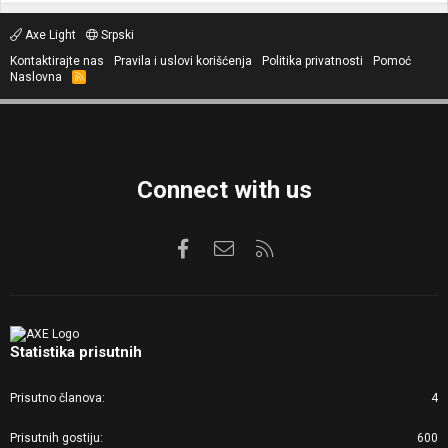
Axe Light
Srpski
Kontaktirajte nas
Pravila i uslovi korišćenja
Politika privatnosti
Pomoć
Naslovna
R
S
S
Connect with us
Facebook
Kontaktirajte nas
RSS
Statistika prisutnih
Prisutno članova
4
Prisutnih gostiju
600