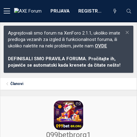
PRIJAVA
REGISTRACIJA
Apgrejdovali smo forum na XenForo 2.1.1, ukoliko imate
predloga vezanih za izgled ili funkcionalnost foruma, ili
ukoliko naletite na neki problem, javite nam
OVDE
DEFINISALI SMO PRAVILA FORUMA. Pročitajte ih,
pojaviće se automatski kada krenete da čitate nešto!
Članovi
099betbrorg1