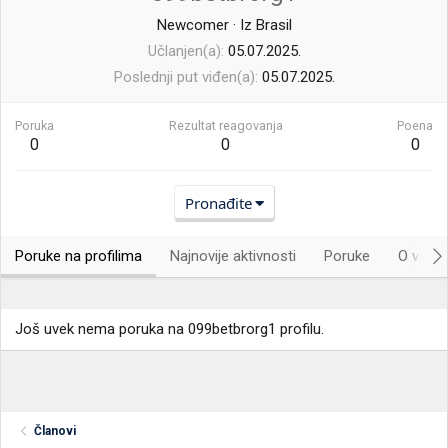
Newcomer
·
Iz
Brasil
Učlanjen(a)
05.07.2025.
Poslednji put viđen(a)
05.07.2025.
Poruka
Rezultat reagovanja
Poena
0
0
0
Pronađite
Poruke na profilima
Najnovije aktivnosti
Poruke
O vama.
Još uvek nema poruka na 099betbrorg1 profilu.
Članovi