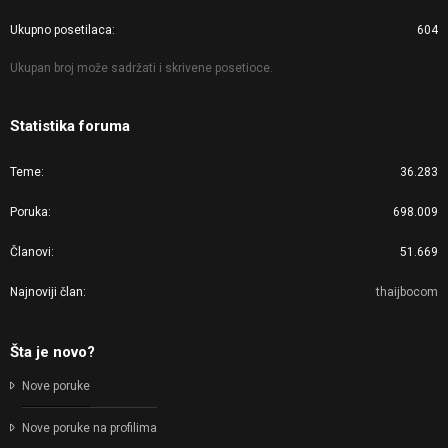
Ukupno posetilaca
604
Ukupan broj može sadržati i skrivene posetioce.
Statistika foruma
Teme
36.283
Poruka
698.009
Članovi
51.669
Najnoviji član
thaijbocom
Šta je novo?
Nove poruke
Nove poruke na profilima