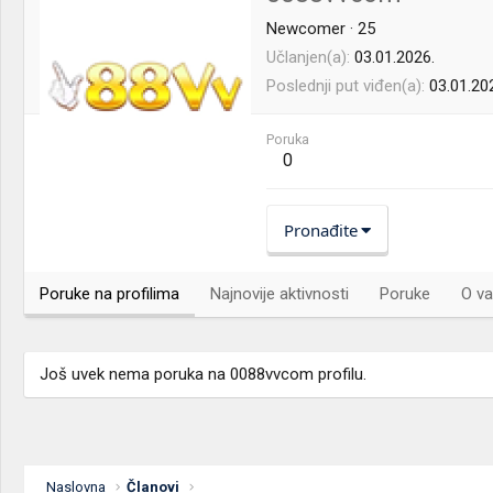
Newcomer
·
25
Učlanjen(a)
03.01.2026.
Poslednji put viđen(a)
03.01.20
Poruka
0
Pronađite
Poruke na profilima
Najnovije aktivnosti
Poruke
O va
Još uvek nema poruka na 0088vvcom profilu.
Naslovna
Članovi