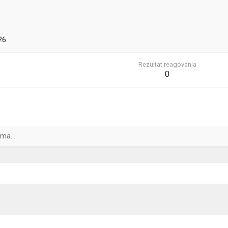
26.
Rezultat reagovanja
0
ma...