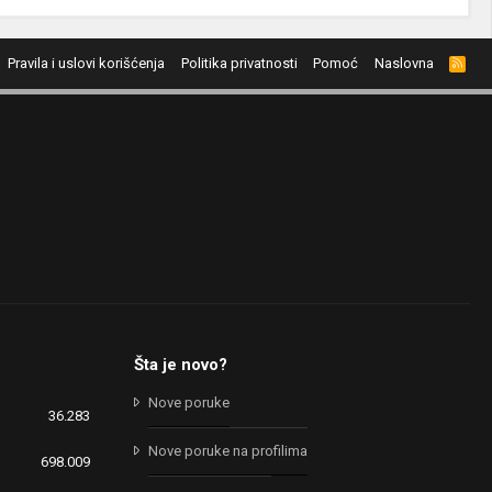
Pravila i uslovi korišćenja
Politika privatnosti
Pomoć
Naslovna
R
S
S
Šta je novo?
Nove poruke
36.283
Nove poruke na profilima
698.009