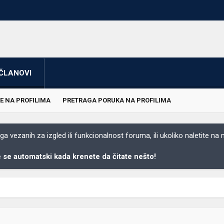
ČLANOVI
E NA PROFILIMA
PRETRAGA PORUKA NA PROFILIMA
 vezanih za izgled ili funkcionalnost foruma, ili ukoliko naletite na
se automatski kada krenete da čitate nešto!