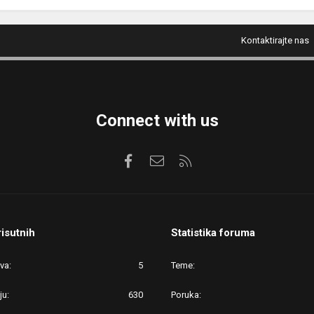
Kontaktirajte nas
Connect with us
Facebook
Kontaktirajte nas
RSS
risutnih
Statistika foruma
ova
5
Teme
ju
630
Poruka