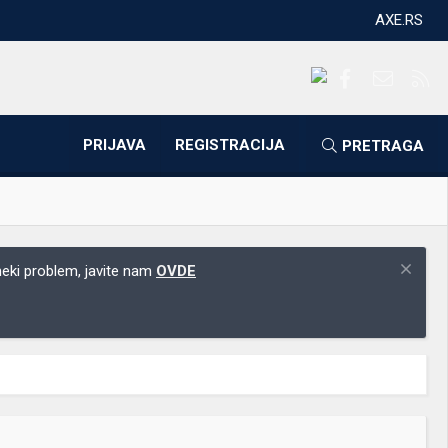
AXE.RS
Facebook
Kontakti
RS
PRIJAVA
REGISTRACIJA
PRETRAGA
 neki problem, javite nam
OVDE