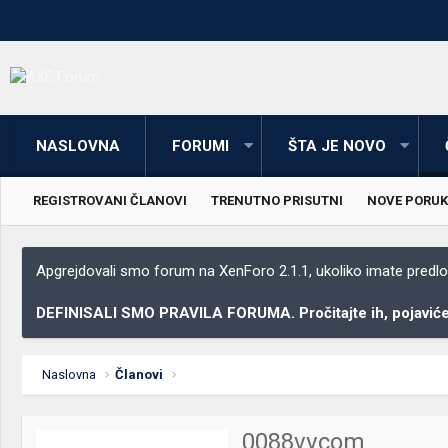
NASLOVNA
FORUMI
ŠTA JE NOVO
REGISTROVANI ČLANOVI
TRENUTNO PRISUTNI
NOVE PORUK
Apgrejdovali smo forum na XenForo 2.1.1, ukoliko imate predloga
DEFINISALI SMO PRAVILA FORUMA. Pročitajte ih, pojaviće 
Naslovna
Članovi
0088vvcom