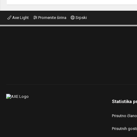
Axe Light
Promenite širina
Srpski
Statistika p
Prisutno član
Prisutnih gosti