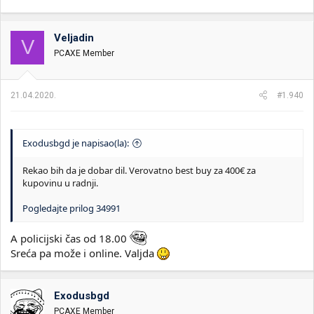
Veljadin
V
PCAXE Member
21.04.2020.
#1.940
Exodusbgd je napisao(la):
Rekao bih da je dobar dil. Verovatno best buy za 400€ za
kupovinu u radnji.
Pogledajte prilog 34991
A policijski čas od 18.00
Sreća pa može i online. Valjda
Exodusbgd
PCAXE Member