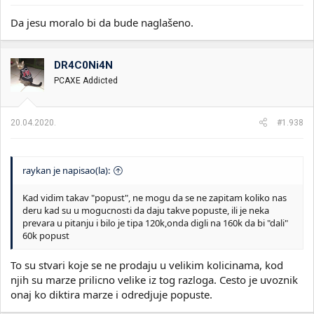
Da jesu moralo bi da bude naglašeno.
DR4C0Ni4N
PCAXE Addicted
20.04.2020.
#1.938
raykan je napisao(la):
Kad vidim takav "popust", ne mogu da se ne zapitam koliko nas
deru kad su u mogucnosti da daju takve popuste, ili je neka
prevara u pitanju i bilo je tipa 120k,onda digli na 160k da bi "dali"
60k popust
To su stvari koje se ne prodaju u velikim kolicinama, kod
njih su marze prilicno velike iz tog razloga. Cesto je uvoznik
onaj ko diktira marze i odredjuje popuste.