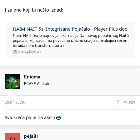
I za one koji bi nešto iznad:
NAIM NAIT 5si Integrisano Pojačalo - Player Plus doo
Naim NAIT 5si je najnovija inkarnacija Naimovog popularnog Nait 5i
pojačala, koji sada ima povecanu izlaznu snagu zahvaljujuci vecem
toroidalnom transformatoru i
www.player.rs
Enigma
PCAXE Addicted
20.04.2020.
#1.929
Sva sreća pa je na akciji
peja81