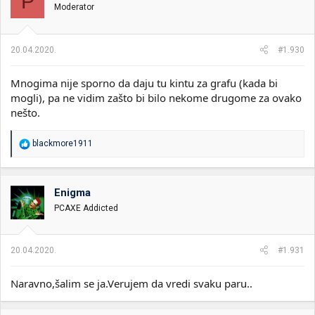
P
Moderator
20.04.2020.
#1.930
Mnogima nije sporno da daju tu kintu za grafu (kada bi
mogli), pa ne vidim zašto bi bilo nekome drugome za ovako
nešto.
R
blackmore1911
e
a
g
o
Enigma
v
PCAXE Addicted
a
n
j
a
20.04.2020.
#1.931
:
Naravno,šalim se ja.Verujem da vredi svaku paru..