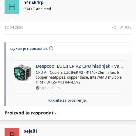
h4nsk4rp
i
o
H
k
k
PCAXE Addicted
t
r
e
e
m
t
12.04.2020.
#1.926
e
a
n
j
a
raykan je napisao(la):
Deepcool LUCIFER V2 CPU hladnjak - Vazdušno hlađenje procesora | DPGS-MCH6N-LCV2
CPU Air Coolers LUCIFER V2 - Φ140×26mm fan, 6
copper heatpipes, copper base, Intel/AMD multiple
clips - DPGS-MCH6N-LCV2
viphouse.rs
Kliknite za proširenje...
dobar kuler za male pare. Bolji par C od Noktue U12s
Proizvod je rasprodat -
peja81
P