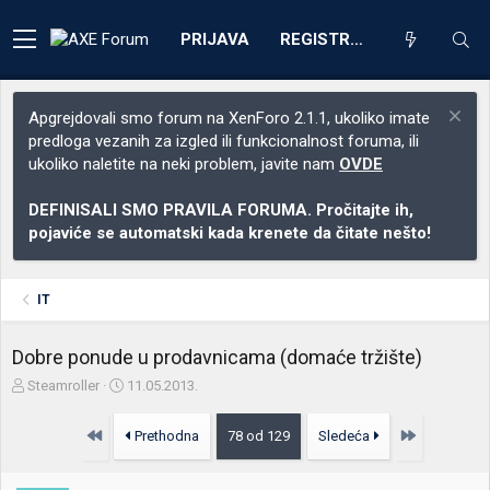
PRIJAVA
REGISTRACIJA
Apgrejdovali smo forum na XenForo 2.1.1, ukoliko imate
predloga vezanih za izgled ili funkcionalnost foruma, ili
ukoliko naletite na neki problem, javite nam
OVDE
DEFINISALI SMO PRAVILA FORUMA. Pročitajte ih,
pojaviće se automatski kada krenete da čitate nešto!
IT
Dobre ponude u prodavnicama (domaće tržište)
Z
D
Steamroller
11.05.2013.
a
a
č
t
Prvo
Poslednja
Prethodna
78 od 129
Sledeća
e
u
t
m
n
p