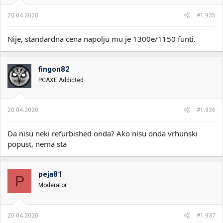
20.04.2020.
#1.935
Nije, standardna cena napolju mu je 1300e/1150 funti.
fingon82
PCAXE Addicted
20.04.2020.
#1.936
Da nisu neki refurbished onda? Ako nisu onda vrhunski
popust, nema sta
peja81
P
Moderator
20.04.2020.
#1.937