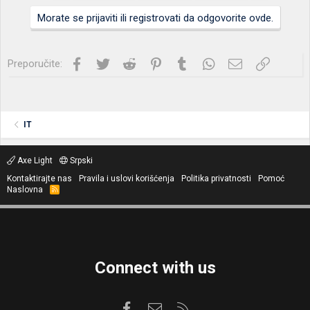
Morate se prijaviti ili registrovati da odgovorite ovde.
Facebook
Twitter
Reddit
Pinterest
Tumblr
WhatsApp
Imejl
Link
Preporučite:
IT
Axe Light
Srpski
Kontaktirajte nas
Pravila i uslovi korišćenja
Politika privatnosti
Pomoć
Naslovna
R
S
S
Connect with us
Facebook
Kontaktirajte nas
RSS