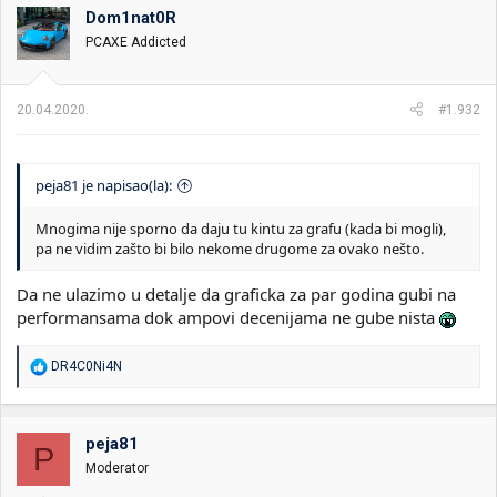
Dom1nat0R
PCAXE Addicted
20.04.2020.
#1.932
peja81 je napisao(la):
Mnogima nije sporno da daju tu kintu za grafu (kada bi mogli),
pa ne vidim zašto bi bilo nekome drugome za ovako nešto.
Da ne ulazimo u detalje da graficka za par godina gubi na
performansama dok ampovi decenijama ne gube nista
R
DR4C0Ni4N
e
a
g
o
peja81
P
v
Moderator
a
n