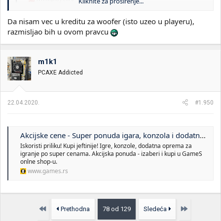
Kliknite za proširenje...
Da nisam vec u kreditu za woofer (isto uzeo u playeru),
razmisljao bih u ovom pravcu
m1k1
PCAXE Addicted
22.04.2020.
#1.950
Akcijske cene - Super ponuda igara, konzola i dodatne opreme po sjajnim cenama
Iskoristi priliku! Kupi jeftinije! Igre, konzole, dodatna oprema za
igranje po super cenama. Akcijska ponuda - izaberi i kupi u GameS
onlne shop-u.
www.games.rs
Prvo
Poslednja
Prethodna
78 od 129
Sledeća