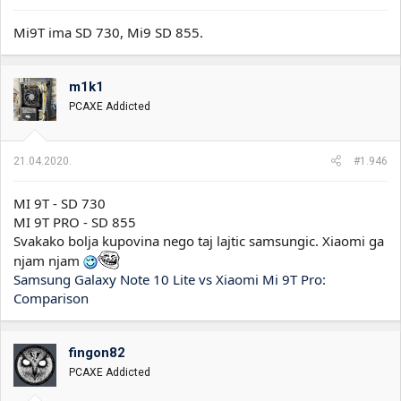
Mi9T ima SD 730, Mi9 SD 855.
m1k1
PCAXE Addicted
21.04.2020.
#1.946
MI 9T - SD 730
MI 9T PRO - SD 855
Svakako bolja kupovina nego taj lajtic samsungic. Xiaomi ga
njam njam
Samsung Galaxy Note 10 Lite vs Xiaomi Mi 9T Pro:
Comparison
fingon82
PCAXE Addicted