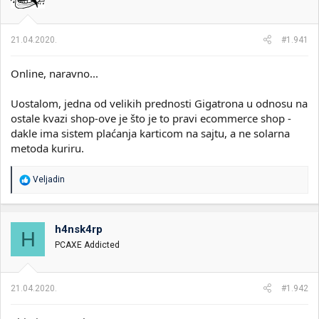
21.04.2020.
#1.941
Online, naravno...
Uostalom, jedna od velikih prednosti Gigatrona u odnosu na
ostale kvazi shop-ove je što je to pravi ecommerce shop -
dakle ima sistem plaćanja karticom na sajtu, a ne solarna
metoda kuriru.
R
Veljadin
e
a
g
o
h4nsk4rp
H
v
PCAXE Addicted
a
n
j
a
21.04.2020.
#1.942
: