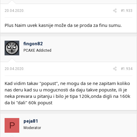
j
a
20.04.2020.
#1.933
:
Plus Naim uvek kasnije može da se proda za finu sumu.
fingon82
PCAXE Addicted
20.04.2020.
#1.934
Kad vidim takav "popust", ne mogu da se ne zapitam koliko
nas deru kad su u mogucnosti da daju takve popuste, ili je
neka prevara u pitanju i bilo je tipa 120k,onda digli na 160k
da bi "dali" 60k popust
peja81
P
Moderator