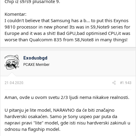
Chip iz s9/s9 plusa/note 9.
Komentar:
I couldn't believe that Samsung has a b... to put this Exynos
9810 processor in new phone! Its was in S9,Note9 series for
Europe and it was a shit! Bad GPU,bad optimised CPU,it was
worse than Qualcomm 835 from S8,Note8 in many things!
Exodusbgd
PCAXE Member
21.04.2020.
#1.943
Aman, ovde u ovom svetu 2/3 ljudi nema nikakve realnosti.
U pitanju je lite model, NARAVNO da će biti značajno
hardverski osakaćen. Samo je Sony uspeo par puta da
napravi pravi "lite" model, gde isti nisu hardverski zakinuli u
odnosu na flagship model.