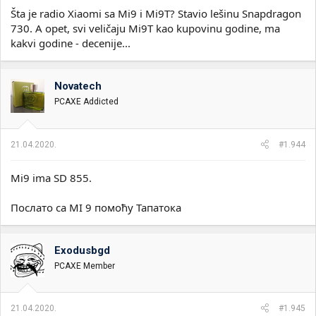
Šta je radio Xiaomi sa Mi9 i Mi9T? Stavio lešinu Snapdragon
730. A opet, svi veličaju Mi9T kao kupovinu godine, ma
kakvi godine - decenije...
Novatech
PCAXE Addicted
21.04.2020.
#1.944
Mi9 ima SD 855.
Послато са MI 9 помоћу Тапатока
Exodusbgd
PCAXE Member
21.04.2020.
#1.945