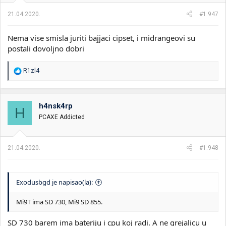
21.04.2020.
#1.947
Nema vise smisla juriti bajjaci cipset, i midrangeovi su
postali dovoljno dobri
R
R1zl4
e
a
g
o
h4nsk4rp
H
v
PCAXE Addicted
a
n
j
a
21.04.2020.
#1.948
:
Exodusbgd je napisao(la):
Mi9T ima SD 730, Mi9 SD 855.
SD 730 barem ima bateriju i cpu koj radi. A ne grejalicu u