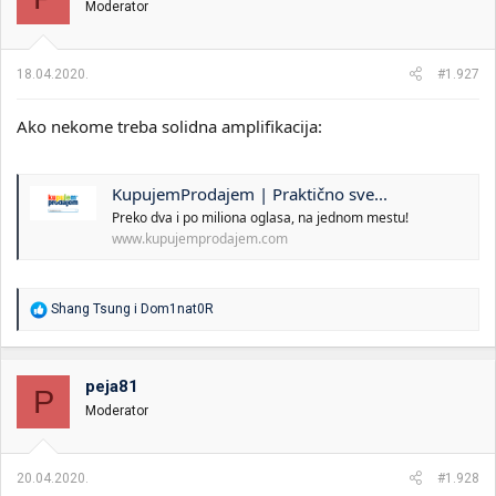
Moderator
18.04.2020.
#1.927
Ako nekome treba solidna amplifikacija:
KupujemProdajem | Praktično sve...
Preko dva i po miliona oglasa, na jednom mestu!
www.kupujemprodajem.com
R
Shang Tsung
i
Dom1nat0R
e
a
g
o
peja81
P
v
Moderator
a
n
j
a
20.04.2020.
#1.928
: