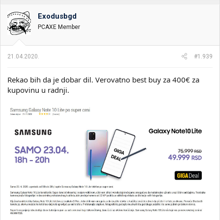
Exodusbgd
PCAXE Member
21.04.2020.
#1.939
Rekao bih da je dobar dil. Verovatno best buy za 400€ za
kupovinu u radnji.