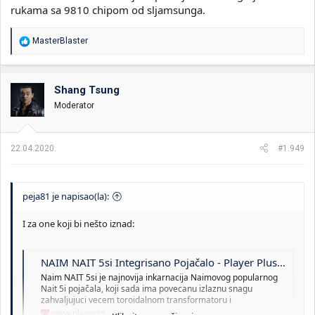
rukama sa 9810 chipom od sljamsunga.
R
MasterBlaster
e
a
g
o
Shang Tsung
v
Moderator
a
n
j
a
22.04.2020.
#1.949
:
peja81 je napisao(la):
I za one koji bi nešto iznad:
NAIM NAIT 5si Integrisano Pojačalo - Player Plus doo
Naim NAIT 5si je najnovija inkarnacija Naimovog popularnog
Nait 5i pojačala, koji sada ima povecanu izlaznu snagu
zahvaljujuci vecem toroidalnom transformatoru i
www.player.rs