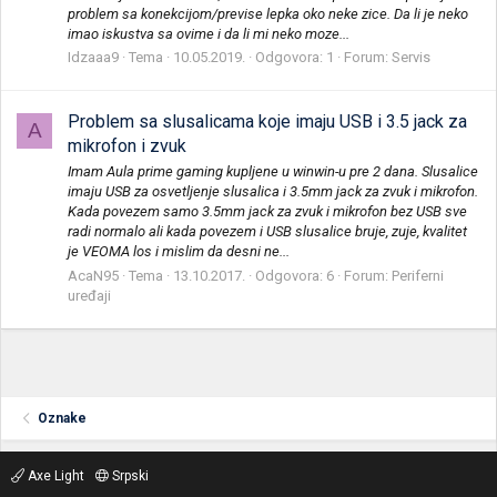
problem sa konekcijom/previse lepka oko neke zice. Da li je neko
imao iskustva sa ovime i da li mi neko moze...
Idzaaa9
Tema
10.05.2019.
Odgovora: 1
Forum:
Servis
Problem sa slusalicama koje imaju USB i 3.5 jack za
A
mikrofon i zvuk
Imam Aula prime gaming kupljene u winwin-u pre 2 dana. Slusalice
imaju USB za osvetljenje slusalica i 3.5mm jack za zvuk i mikrofon.
Kada povezem samo 3.5mm jack za zvuk i mikrofon bez USB sve
radi normalo ali kada povezem i USB slusalice bruje, zuje, kvalitet
je VEOMA los i mislim da desni ne...
AcaN95
Tema
13.10.2017.
Odgovora: 6
Forum:
Periferni
uređaji
Oznake
Axe Light
Srpski