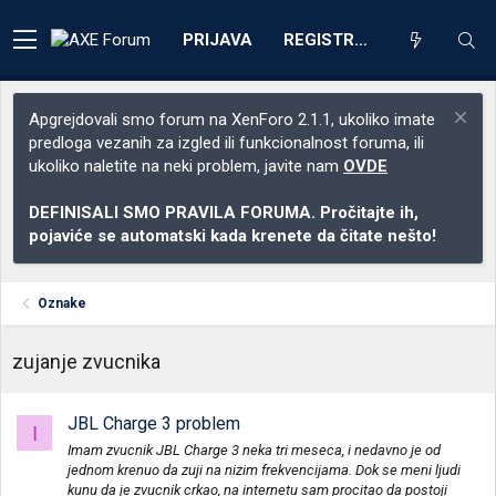
PRIJAVA
REGISTRACIJA
Apgrejdovali smo forum na XenForo 2.1.1, ukoliko imate
predloga vezanih za izgled ili funkcionalnost foruma, ili
ukoliko naletite na neki problem, javite nam
OVDE
DEFINISALI SMO PRAVILA FORUMA. Pročitajte ih,
pojaviće se automatski kada krenete da čitate nešto!
Oznake
zujanje zvucnika
JBL Charge 3 problem
I
Imam zvucnik JBL Charge 3 neka tri meseca, i nedavno je od
jednom krenuo da zuji na nizim frekvencijama. Dok se meni ljudi
kunu da je zvucnik crkao, na internetu sam procitao da postoji