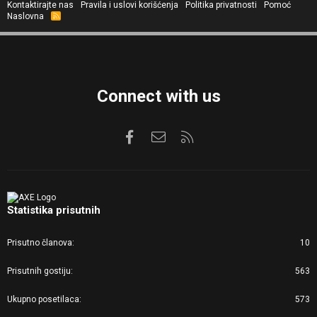
Kontaktirajte nas
Pravila i uslovi korišćenja
Politika privatnosti
Pomoć
Naslovna
R
S
S
Connect with us
Facebook
Kontaktirajte nas
RSS
Statistika prisutnih
Prisutno članova
10
Prisutnih gostiju
563
Ukupno posetilaca
573