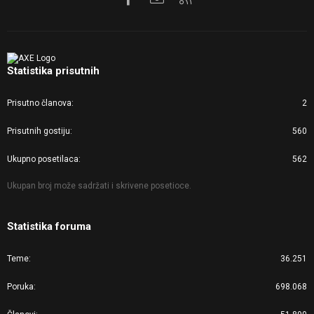
Statistika prisutnih
Prisutno članova
2
Prisutnih gostiju
560
Ukupno posetilaca
562
Ukupan broj može sadržati i skrivene posetioce.
Statistika foruma
Teme
36.251
Poruka
698.068