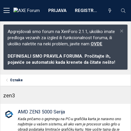
PRIJAVA
REGISTRACIJA
Apgrejdovali smo forum na XenForo 2.1.1, ukoliko imate
predloga vezanih za izgled ili funkcionalnost foruma, ili
ukoliko naletite na neki problem, javite nam
OVDE
DEFINISALI SMO PRAVILA FORUMA. Pročitajte ih,
pojaviće se automatski kada krenete da čitate nešto!
Oznake
zen3
AMD ZEN3 5000 Serija
Kada pričamo o gejmingu na PC-u grafička karta je naravno ono
najbitnije u vašem sistemu, ali ako vam je procesor usko grlo u
obradi podataka limitiraće grafičku kartu. Nije uošte tajna da je