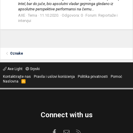
Intel, bar do juče, bio apsolutni vladar gejminga gledano iz
apsolutne perspektive performansi na čemu...
AXE
Tema
11.10.2020.
Odgovora: 0
Forum:
Reportaže i
intervjui
Oznake
Axe Light
Srpski
Kontaktirajte nas
Pravila i uslovi korišćenja
Politika privatnosti
Pomoć
Naslovna
R
S
S
Connect with us
Facebook
Kontaktirajte nas
RSS