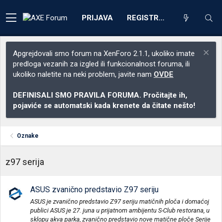
PRIJAVA
REGISTRACIJA
Apgrejdovali smo forum na XenForo 2.1.1, ukoliko imate
predloga vezanih za izgled ili funkcionalnost foruma, ili
ukoliko naletite na neki problem, javite nam
OVDE
DEFINISALI SMO PRAVILA FORUMA. Pročitajte ih,
pojaviće se automatski kada krenete da čitate nešto!
Oznake
z97 serija
ASUS zvanično predstavio Z97 seriju
ASUS je zvanično predstavio Z97 seriju matičnih ploča i domaćoj
publici ASUS je 27. juna u prijatnom ambijentu S-Club restorana, u
sklopu akva parka, zvanično predstavio nove matične ploče Serije