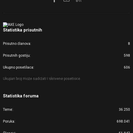
Statistika prisutnih
Prisutno članova
8
Prisutnih gostiju
598
Ukupno posetilaca
606
Ukupan broj može sadržati i skrivene posetioce.
Statistika foruma
Teme
36.250
Poruka
698.041