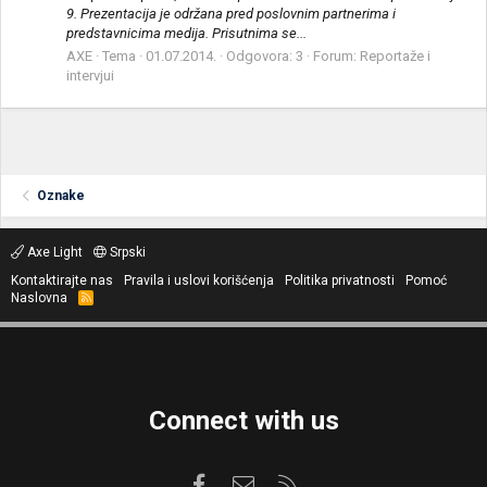
9. Prezentacija je održana pred poslovnim partnerima i
predstavnicima medija. Prisutnima se...
AXE
Tema
01.07.2014.
Odgovora: 3
Forum:
Reportaže i
intervjui
Oznake
Axe Light
Srpski
Kontaktirajte nas
Pravila i uslovi korišćenja
Politika privatnosti
Pomoć
Naslovna
R
S
S
Connect with us
Facebook
Kontaktirajte nas
RSS