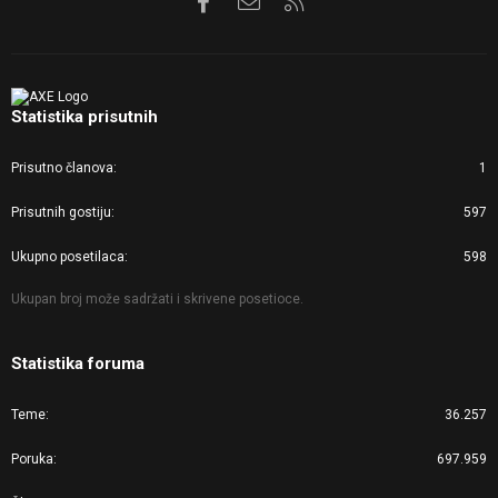
Statistika prisutnih
Prisutno članova
1
Prisutnih gostiju
597
Ukupno posetilaca
598
Ukupan broj može sadržati i skrivene posetioce.
Statistika foruma
Teme
36.257
Poruka
697.959