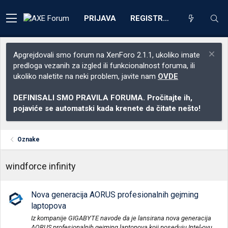
PRIJAVA
REGISTRACIJA
Apgrejdovali smo forum na XenForo 2.1.1, ukoliko imate
predloga vezanih za izgled ili funkcionalnost foruma, ili
ukoliko naletite na neki problem, javite nam
OVDE
DEFINISALI SMO PRAVILA FORUMA. Pročitajte ih,
pojaviće se automatski kada krenete da čitate nešto!
Oznake
windforce infinity
Nova generacija AORUS profesionalnih gejming
laptopova
Iz kompanije GIGABYTE navode da je lansirana nova generacija
AORUS profesionalnih gejming laptopova koji poseduju Intel-ovu