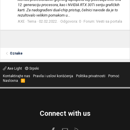
12. generaciju procesora, kao i NVIDIA RTX 30Ti seriju grafičkih
karti. Za nadograđeni dual-chip pristup, čelnici navode da je to
rezultovalo velikim pomakom u...
AXE
Tema
02.02.2022.
Odgovora: 0
Forum:
Vesti sa portala
Oznake
Axe Light
Srpski
Kontaktirajte nas
Pravila i uslovi korišćenja
Politika privatnosti
Pomoć
Naslovna
R
S
S
Connect with us
Facebook
Kontaktirajte nas
RSS