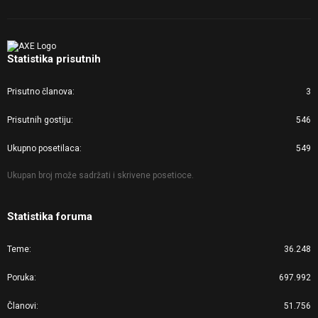
Statistika prisutnih
Prisutno članova
3
Prisutnih gostiju
546
Ukupno posetilaca
549
Ukupan broj može sadržati i skrivene posetioce.
Statistika foruma
Teme
36.248
Poruka
697.992
Članovi
51.756