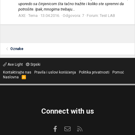
uporedo sa činjenicom šta tačno tražite i koliko ste spremni da
potrošite. Ipak, mnogima trebaju...
AXE
Tema
13.04.2016.
Odgovora: 7
Forum:
Test LAB
Oznake
Axe Light
Srpski
Kontaktirajte nas
Pravila i uslovi korišćenja
Politika privatnosti
Pomoć
Naslovna
R
S
S
Connect with us
Facebook
Kontaktirajte nas
RSS