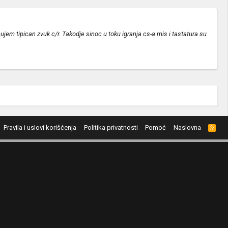
 tipican zvuk c/r. Takodje sinoc u toku igranja cs-a mis i tastatura su
Pravila i uslovi korišćenja
Politika privatnosti
Pomoć
Naslovna
R
S
S