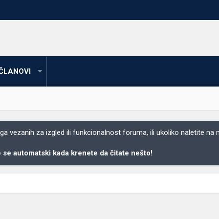
ČLANOVI
 vezanih za izgled ili funkcionalnost foruma, ili ukoliko naletite na
se automatski kada krenete da čitate nešto!