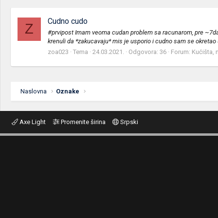
Cudno cudo
Z
#prvipost Imam veoma cudan problem sa racunarom, pre ~7dana 
krenuli da *zakucavaju* mis je usporio i cudno sam se okretao u
zoa023
Tema
24.03.2021.
Odgovora: 36
Forum:
Kućišta, 
Naslovna
Oznake
Axe Light
Promenite širina
Srpski