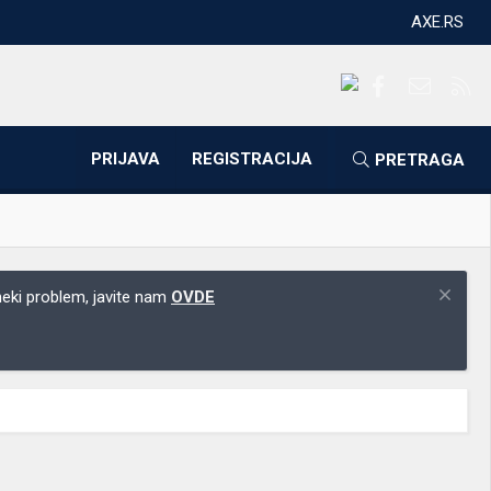
AXE.RS
Facebook
Kontakti
RS
PRIJAVA
REGISTRACIJA
PRETRAGA
 neki problem, javite nam
OVDE