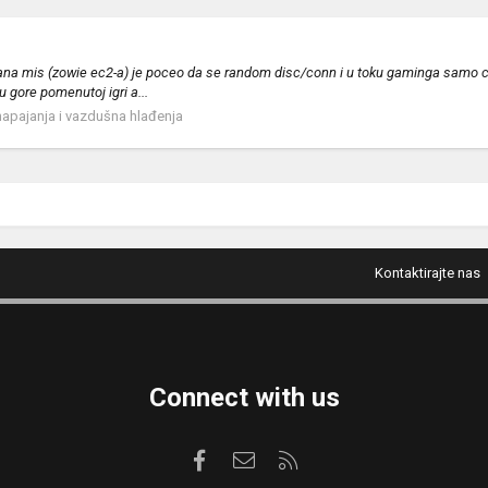
mis (zowie ec2-a) je poceo da se random disc/conn i u toku gaminga samo cujem
 gore pomenutoj igri a...
napajanja i vazdušna hlađenja
Kontaktirajte nas
Connect with us
Facebook
Kontaktirajte nas
RSS