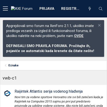
PRIJAVA
REGISTRACIJA
Apgrejdovali smo forum na XenForo 2.1.1, ukoliko imate
predloga vezanih za izgled ili funkcionalnost foruma, ili
ukoliko naletite na neki problem, javite nam
OVDE
DEFINISALI SMO PRAVILA FORUMA. Pročitajte ih,
pojaviće se automatski kada krenete da čitate nešto!
Oznake
vwb-c1
Raijintek Atlantis serija vodenog hlađenja
Novi tim za vodene sportove Verovatno ste svi bili zatečeni kada je
Raijintek na Computex 2015 sajmu po prvi put predstavio
priozvode za ozbiljne vodene sisteme. Ako niste bili zatečeni, onda