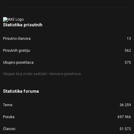
Statistika prisutnih
Prisutno članova
13
Prisutnih gostiju
562
Ukupno posetilaca
575
Ukupan broj može sadržati i skrivene posetioce.
Statistika foruma
Teme
36.259
Poruka
697.966
Članovi
51.572