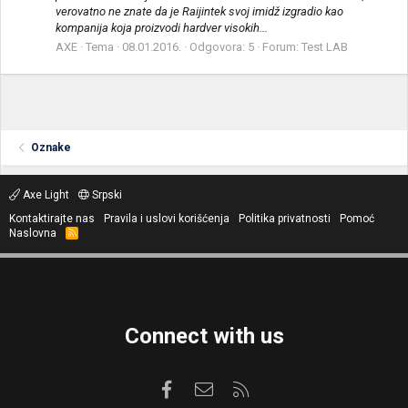
verovatno ne znate da je Raijintek svoj imidž izgradio kao
kompanija koja proizvodi hardver visokih...
AXE
Tema
08.01.2016.
Odgovora: 5
Forum:
Test LAB
Oznake
Axe Light
Srpski
Kontaktirajte nas
Pravila i uslovi korišćenja
Politika privatnosti
Pomoć
Naslovna
R
S
S
Connect with us
Facebook
Kontaktirajte nas
RSS