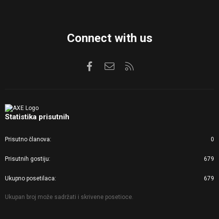
Connect with us
Facebook
Kontaktirajte nas
RSS
Statistika prisutnih
Prisutno članova
0
Prisutnih gostiju
679
Ukupno posetilaca
679
Ukupan broj može sadržati i skrivene posetioce.