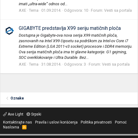
imati „ultra-wide“ odnos od...
AXE
Tema
01.09.2014.
Odgovora: 10
Forum:
Vesti sa portala
GIGABYTE predstavlja X99 seriju matičnih ploča
Dostupna je Gigabyte-ova nova serija X99 matičnih ploča,
zasnovanih na Intel X99 čipsetu sa podrškom za Intel-ov Core i7
Extreme Edition (LGA 2011-v3 socket) procesore i DDR4 memoriju.
Ova serija matičnih ploča ima tri glavne kategorije: G1 gejming,
SOC overklokovanje i Ultra Durable. Bez...
AXE
Tema
31.08.2014.
Odgovora: 3
Forum:
Vesti sa portala
Oznake
Axe Light
Srpski
Kontaktirajte nas
Pravila i uslovi korišćenja
Politika privatnosti
Pomoć
Naslovna
R
S
S