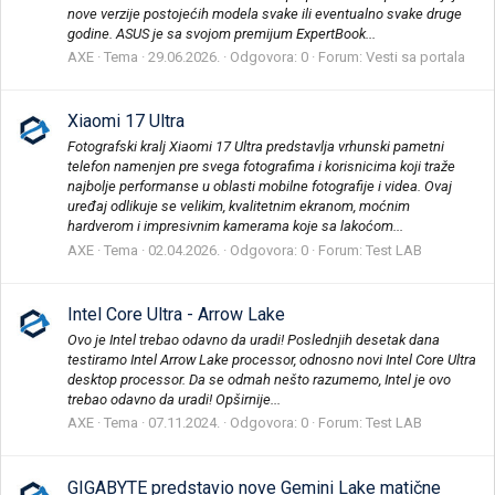
nove verzije postojećih modela svake ili eventualno svake druge
godine. ASUS je sa svojom premijum ExpertBook...
AXE
Tema
29.06.2026.
Odgovora: 0
Forum:
Vesti sa portala
Xiaomi 17 Ultra
Fotografski kralj Xiaomi 17 Ultra predstavlja vrhunski pametni
telefon namenjen pre svega fotografima i korisnicima koji traže
najbolje performanse u oblasti mobilne fotografije i videa. Ovaj
uređaj odlikuje se velikim, kvalitetnim ekranom, moćnim
hardverom i impresivnim kamerama koje sa lakoćom...
AXE
Tema
02.04.2026.
Odgovora: 0
Forum:
Test LAB
Intel Core Ultra - Arrow Lake
Ovo je Intel trebao odavno da uradi! Poslednjih desetak dana
testiramo Intel Arrow Lake processor, odnosno novi Intel Core Ultra
desktop processor. Da se odmah nešto razumemo, Intel je ovo
trebao odavno da uradi! Opširnije...
AXE
Tema
07.11.2024.
Odgovora: 0
Forum:
Test LAB
GIGABYTE predstavio nove Gemini Lake matične