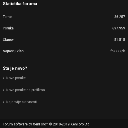
Statistika foruma
Teme
36.257
Poruka
697.959
Članovi
51.515
Najnoviji član
fb7777ph
Šta je novo?
Nove poruke
Nove poruke na profilima
Najnovije aktivnosti
Forum software by XenForo™
© 2010-2019 XenForo Ltd.