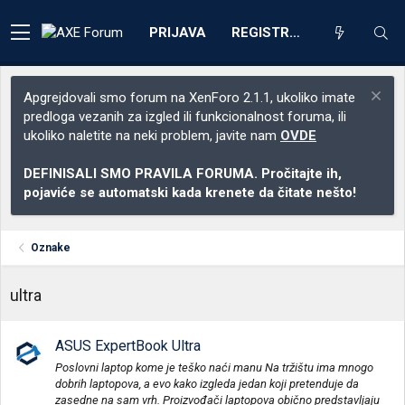
PRIJAVA
REGISTRACIJA
Apgrejdovali smo forum na XenForo 2.1.1, ukoliko imate
predloga vezanih za izgled ili funkcionalnost foruma, ili
ukoliko naletite na neki problem, javite nam
OVDE
DEFINISALI SMO PRAVILA FORUMA. Pročitajte ih,
pojaviće se automatski kada krenete da čitate nešto!
Oznake
ultra
ASUS ExpertBook Ultra
Poslovni laptop kome je teško naći manu Na tržištu ima mnogo
dobrih laptopova, a evo kako izgleda jedan koji pretenduje da
zasedne na sam vrh. Proizvođači laptopova obično predstavljaju