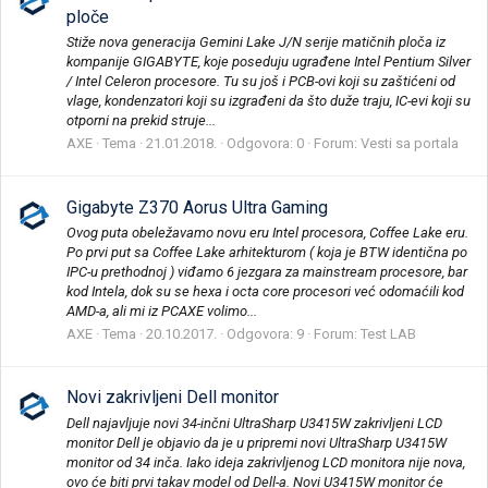
ploče
Stiže nova generacija Gemini Lake J/N serije matičnih ploča iz
kompanije GIGABYTE, koje poseduju ugrađene Intel Pentium Silver
/ Intel Celeron procesore. Tu su još i PCB-ovi koji su zaštićeni od
vlage, kondenzatori koji su izgrađeni da što duže traju, IC-evi koji su
otporni na prekid struje...
AXE
Tema
21.01.2018.
Odgovora: 0
Forum:
Vesti sa portala
Gigabyte Z370 Aorus Ultra Gaming
Ovog puta obeležavamo novu eru Intel procesora, Coffee Lake eru.
Po prvi put sa Coffee Lake arhitekturom ( koja je BTW identična po
IPC-u prethodnoj ) viđamo 6 jezgara za mainstream procesore, bar
kod Intela, dok su se hexa i octa core procesori već odomaćili kod
AMD-a, ali mi iz PCAXE volimo...
AXE
Tema
20.10.2017.
Odgovora: 9
Forum:
Test LAB
Novi zakrivljeni Dell monitor
Dell najavljuje novi 34-inčni UltraSharp U3415W zakrivljeni LCD
monitor Dell je objavio da je u pripremi novi UltraSharp U3415W
monitor od 34 inča. Iako ideja zakrivljenog LCD monitora nije nova,
ovo će biti prvi takav model od Dell-a. Novi U3415W monitor će