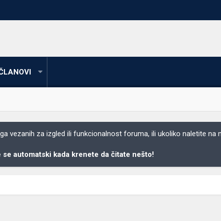
ČLANOVI
 vezanih za izgled ili funkcionalnost foruma, ili ukoliko naletite na
se automatski kada krenete da čitate nešto!