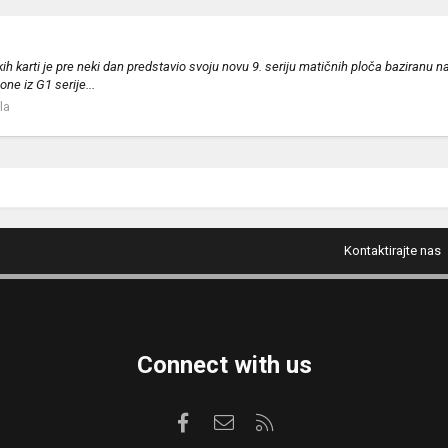
h karti je pre neki dan predstavio svoju novu 9. seriju matičnih ploča baziranu n
e iz G1 serije...
la
Kontaktirajte nas
Connect with us
Facebook
Kontaktirajte nas
RSS