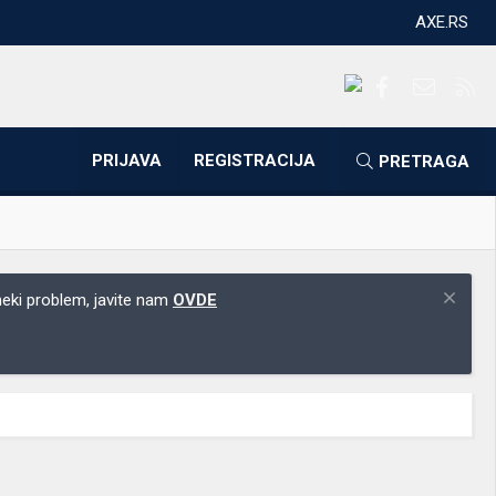
AXE.RS
Facebook
Kontakti
RS
PRIJAVA
REGISTRACIJA
PRETRAGA
 neki problem, javite nam
OVDE