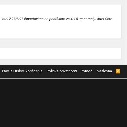
a Intel Z97/H97 čipsetovima sa podrškom za 4. i 5. generaciju Intel Core
Pravila i uslovi korišćenja
Politika privatnosti
Pomoć
Naslovna
R
S
S