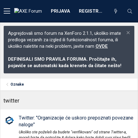
PRIJAVA
REGISTRACIJA
Apgrejdovali smo forum na XenForo 2.1.1, ukoliko imate
predloga vezanih za izgled ili funkcionalnost foruma, ili
ukoliko naletite na neki problem, javite nam
OVDE
DEFINISALI SMO PRAVILA FORUMA. Pročitajte ih,
pojaviće se automatski kada krenete da čitate nešto!
Oznake
twitter
Twitter: "Organizacije će uskoro prepoznati povezane
naloge"
Ukoliko ste poželeli da budete "verifikovani" od strane Twitter-a,
morali biste da potrošite 8 dolara kako biste dobili svoj plavi bedž.