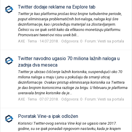
Twitter dodaje reklame na Explore tab
Twitter je kao platforma prošao kroz brojne turbulentne periode,
poput eliminisanja problematičnih bot-naloga, naloga koji šire
dezinformacije, kao i prosleđuju materijal sa zlostavljanjem.
Čelnici su se ipak setili kako da efikasno monetizuju platformu.
Promovisani tweet-ovi nisu uvek bili...
AXE
Tema
14.07.2018.
Odgovora: 0
Forum:
Vesti sa portala
Twitter navodno ugasio 70 miliona lažnih naloga u
zadnja dva meseca
Twitter je ubrzao čišćenje lažnih korisnika, suspendujući oko 70
miliona naloga u maju i junu u pokušaju da smanji uticaj
dezinformacije. Ovakav pristup eliminisanja korisnika sa Twittera
je dao brojnim korisnicima razloge za brigu. U februaru je platforma
uveravala brojne korisnike da je...
AXE
Tema
07.07.2018.
Odgovora: 0
Forum:
Vesti sa portala
Povratak Vine-a ipak odložen
Korisnici Twitter-ovog servisa Vine koji se ugasio rane 2017.
godine, su se ipak ponadali njegovom nastavku, kada je krajem