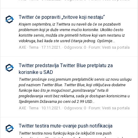
Twitter će popraviti „tvitove koji nestaju“
Krajem septembra, iz Twittera su naveli da će se pozabaviti
problemom koji je duže vreme mučio korisnike. Ukoliko često
koristite servis, možda ste primetili tvitove koji vam nestanu iz
vidokruga, baš kada ste usred čitanja jednog. Opširnije...
AXE
Tema
17.11.2021.
Odgovora: 0
Forum:
Vesti sa portala
Twitter predstavlja Twitter Blue pretplatu za
korisnike u SAD
Twitter proširuje svoj premium pretplatnički servis uz novu uslugu
pod nazivom Twitter Blue. Twitter Blue, koji otključava dodatne
funkcije kao što je mogućnost „poništavanja“ tvita ili
pregledavanja vesti bez reklama, sada je dostupan korisnicima u
Sjedinjenim Državama po ceni od 2.99 USD...
AXE
Tema
10.11.2021.
Odgovora: 0
Forum:
Vesti sa portala
Twitter testira mute-ovanje push notifikacija
Twitter testira novu funkciju koja će isključiti sva push