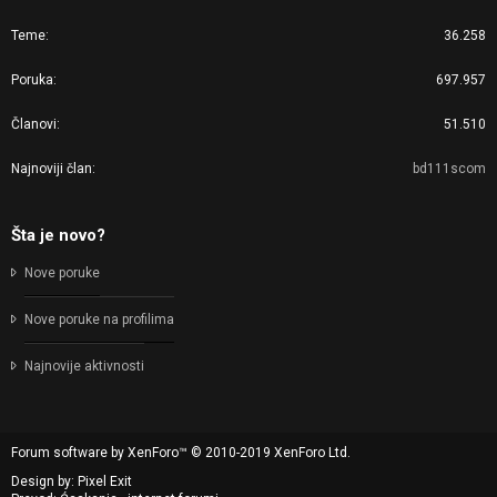
Teme
36.258
Poruka
697.957
Članovi
51.510
Najnoviji član
bd111scom
Šta je novo?
Nove poruke
Nove poruke na profilima
Najnovije aktivnosti
Forum software by XenForo™
© 2010-2019 XenForo Ltd.
Design by:
Pixel Exit