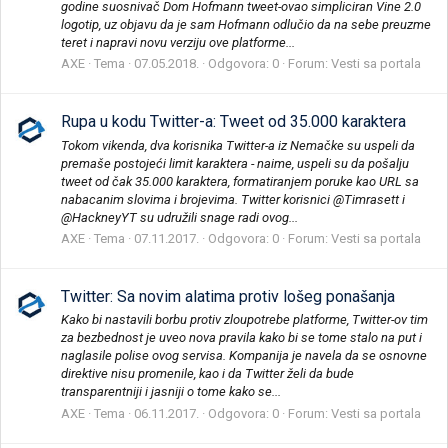
godine suosnivač Dom Hofmann tweet-ovao simpliciran Vine 2.0
logotip, uz objavu da je sam Hofmann odlučio da na sebe preuzme
teret i napravi novu verziju ove platforme...
AXE
Tema
07.05.2018.
Odgovora: 0
Forum:
Vesti sa portala
Rupa u kodu Twitter-a: Tweet od 35.000 karaktera
Tokom vikenda, dva korisnika Twitter-a iz Nemačke su uspeli da
premaše postojeći limit karaktera - naime, uspeli su da pošalju
tweet od čak 35.000 karaktera, formatiranjem poruke kao URL sa
nabacanim slovima i brojevima. Twitter korisnici @Timrasett i
@HackneyYT su udružili snage radi ovog...
AXE
Tema
07.11.2017.
Odgovora: 0
Forum:
Vesti sa portala
Twitter: Sa novim alatima protiv lošeg ponašanja
Kako bi nastavili borbu protiv zloupotrebe platforme, Twitter-ov tim
za bezbednost je uveo nova pravila kako bi se tome stalo na put i
naglasile polise ovog servisa. Kompanija je navela da se osnovne
direktive nisu promenile, kao i da Twitter želi da bude
transparentniji i jasniji o tome kako se...
AXE
Tema
06.11.2017.
Odgovora: 0
Forum:
Vesti sa portala