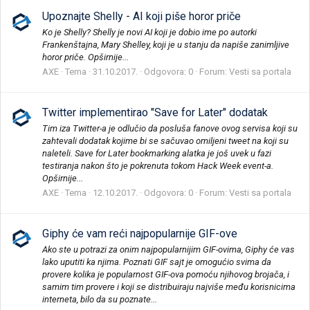
Upoznajte Shelly - AI koji piše horor priče
Ko je Shelly? Shelly je novi AI koji je dobio ime po autorki
Frankenštajna, Mary Shelley, koji je u stanju da napiše zanimljive
horor priče. Opširnije...
AXE
Tema
31.10.2017.
Odgovora: 0
Forum:
Vesti sa portala
Twitter implementirao "Save for Later" dodatak
Tim iza Twitter-a je odlučio da posluša fanove ovog servisa koji su
zahtevali dodatak kojime bi se sačuvao omiljeni tweet na koji su
naleteli. Save for Later bookmarking alatka je još uvek u fazi
testiranja nakon što je pokrenuta tokom Hack Week event-a.
Opširnije...
AXE
Tema
12.10.2017.
Odgovora: 0
Forum:
Vesti sa portala
Giphy će vam reći najpopularnije GIF-ove
Ako ste u potrazi za onim najpopularnijim GIF-ovima, Giphy će vas
lako uputiti ka njima. Poznati GIF sajt je omogućio svima da
provere kolika je popularnost GIF-ova pomoću njihovog brojača, i
samim tim provere i koji se distribuiraju najviše među korisnicima
interneta, bilo da su poznate...