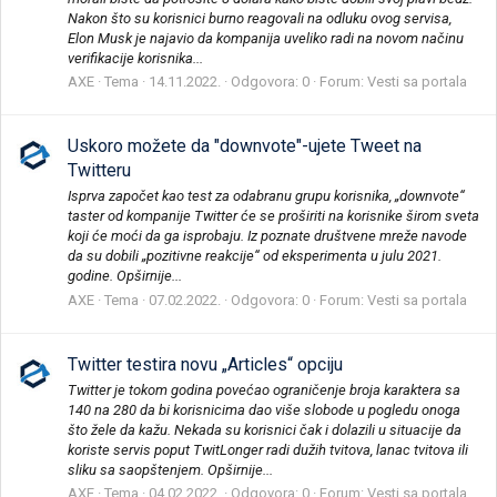
Nakon što su korisnici burno reagovali na odluku ovog servisa,
Elon Musk je najavio da kompanija uveliko radi na novom načinu
verifikacije korisnika...
AXE
Tema
14.11.2022.
Odgovora: 0
Forum:
Vesti sa portala
Uskoro možete da "downvote"-ujete Tweet na
Twitteru
Isprva započet kao test za odabranu grupu korisnika, „downvote“
taster od kompanije Twitter će se proširiti na korisnike širom sveta
koji će moći da ga isprobaju. Iz poznate društvene mreže navode
da su dobili „pozitivne reakcije“ od eksperimenta u julu 2021.
godine. Opširnije...
AXE
Tema
07.02.2022.
Odgovora: 0
Forum:
Vesti sa portala
Twitter testira novu „Articles“ opciju
Twitter je tokom godina povećao ograničenje broja karaktera sa
140 na 280 da bi korisnicima dao više slobode u pogledu onoga
što žele da kažu. Nekada su korisnici čak i dolazili u situacije da
koriste servis poput TwitLonger radi dužih tvitova, lanac tvitova ili
sliku sa saopštenjem. Opširnije...
AXE
Tema
04.02.2022.
Odgovora: 0
Forum:
Vesti sa portala