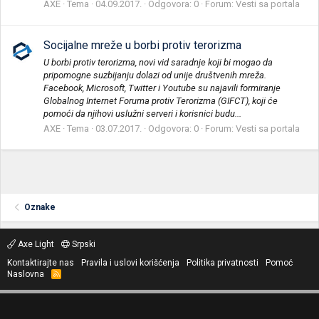
AXE
Tema
04.09.2017.
Odgovora: 0
Forum:
Vesti sa portala
Socijalne mreže u borbi protiv terorizma
U borbi protiv terorizma, novi vid saradnje koji bi mogao da
pripomogne suzbijanju dolazi od unije društvenih mreža.
Facebook, Microsoft, Twitter i Youtube su najavili formiranje
Globalnog Internet Foruma protiv Terorizma (GIFCT), koji će
pomoći da njihovi uslužni serveri i korisnici budu...
AXE
Tema
03.07.2017.
Odgovora: 0
Forum:
Vesti sa portala
Oznake
Axe Light
Srpski
Kontaktirajte nas
Pravila i uslovi korišćenja
Politika privatnosti
Pomoć
Naslovna
R
S
S