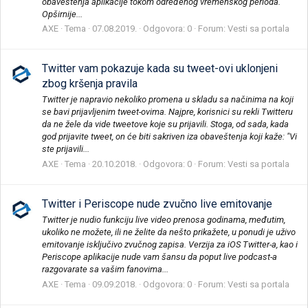
obaveštenja aplikacije tokom određenog vremenskog perioda.
Opširnije...
AXE
Tema
07.08.2019.
Odgovora: 0
Forum:
Vesti sa portala
Twitter vam pokazuje kada su tweet-ovi uklonjeni
zbog kršenja pravila
Twitter je napravio nekoliko promena u skladu sa načinima na koji
se bavi prijavljenim tweet-ovima. Najpre, korisnici su rekli Twitteru
da ne žele da vide tweetove koje su prijavili. Stoga, od sada, kada
god prijavite tweet, on će biti sakriven iza obaveštenja koji kaže: "Vi
ste prijavili...
AXE
Tema
20.10.2018.
Odgovora: 0
Forum:
Vesti sa portala
Twitter i Periscope nude zvučno live emitovanje
Twitter je nudio funkciju live video prenosa godinama, međutim,
ukoliko ne možete, ili ne želite da nešto prikažete, u ponudi je uživo
emitovanje isključivo zvučnog zapisa. Verzija za iOS Twitter-a, kao i
Periscope aplikacije nude vam šansu da poput live podcast-a
razgovarate sa vašim fanovima...
AXE
Tema
09.09.2018.
Odgovora: 0
Forum:
Vesti sa portala