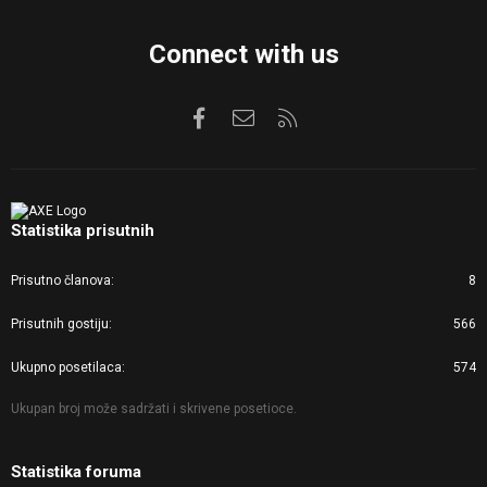
Connect with us
Facebook
Kontaktirajte nas
RSS
Statistika prisutnih
Prisutno članova
8
Prisutnih gostiju
566
Ukupno posetilaca
574
Ukupan broj može sadržati i skrivene posetioce.
Statistika foruma