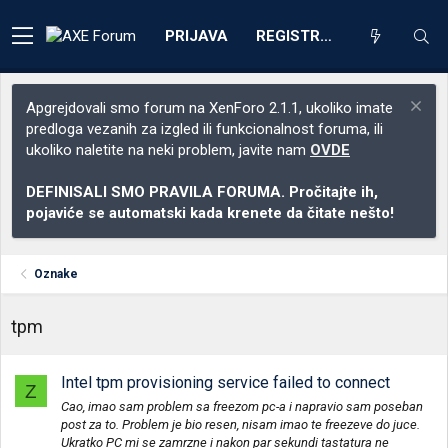
PRIJAVA
REGISTRACIJA
Apgrejdovali smo forum na XenForo 2.1.1, ukoliko imate
predloga vezanih za izgled ili funkcionalnost foruma, ili
ukoliko naletite na neki problem, javite nam
OVDE
DEFINISALI SMO PRAVILA FORUMA. Pročitajte ih,
pojaviće se automatski kada krenete da čitate nešto!
Oznake
tpm
Intel tpm provisioning service failed to connect
Z
Cao, imao sam problem sa freezom pc-a i napravio sam poseban
post za to. Problem je bio resen, nisam imao te freezeve do juce.
Ukratko PC mi se zamrzne i nakon par sekundi tastatura ne