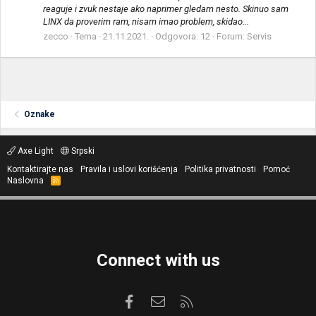
reaguje i zvuk nestaje ako naprimer gledam nesto. Skinuo sam
LINX da proverim ram, nisam imao problem, skidao...
zecco
Tema
21.11.2021.
Odgovora: 12
Forum:
Servis
Oznake
Axe Light
Srpski
Kontaktirajte nas
Pravila i uslovi korišćenja
Politika privatnosti
Pomoć
Naslovna
R
S
S
Connect with us
Facebook
Kontaktirajte nas
RSS