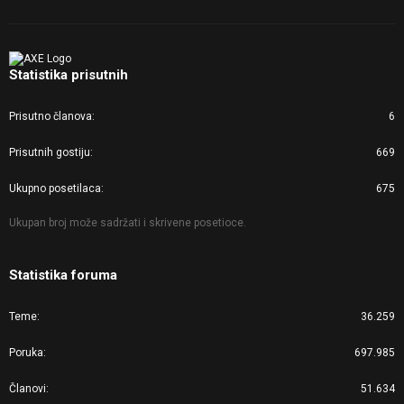
Statistika prisutnih
Prisutno članova
6
Prisutnih gostiju
669
Ukupno posetilaca
675
Ukupan broj može sadržati i skrivene posetioce.
Statistika foruma
Teme
36.259
Poruka
697.985
Članovi
51.634