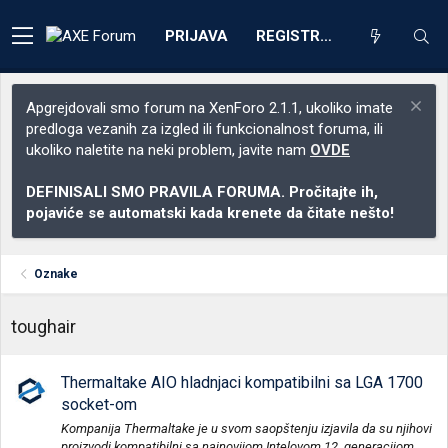
PRIJAVA
REGISTRACIJA
Apgrejdovali smo forum na XenForo 2.1.1, ukoliko imate
predloga vezanih za izgled ili funkcionalnost foruma, ili
ukoliko naletite na neki problem, javite nam
OVDE
DEFINISALI SMO PRAVILA FORUMA. Pročitajte ih,
pojaviće se automatski kada krenete da čitate nešto!
Oznake
toughair
Thermaltake AIO hladnjaci kompatibilni sa LGA 1700
socket-om
Kompanija Thermaltake je u svom saopštenju izjavila da su njihovi
proizvodi kompatibilni sa najnovijom Intelovom 12. generacijom