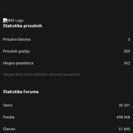
Statistika prisutnih
Prisutno članova
3
Prisutnih gostiju
559
Ukupno posetilaca
562
Ukupan broj može sadržati i skrivene posetioce.
Statistika foruma
Teme
36.251
Poruka
698.068
Članovi
51.890