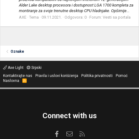
Alder Lake desktop procesora i dostupnost LGA 1700 kompleta za
montiranje za svoje trenutne desktop CPU hladnjake. Opširnije...
AXE
Tema
09.11.2021.
Odgovora: 0
Forum:
Vesti sa portala
Oznake
Axe Light
Srpski
Kontaktirajte nas
Pravila i uslovi korišćenja
Politika privatnosti
Pomoć
Naslovna
R
S
S
Connect with us
Facebook
Kontaktirajte nas
RSS