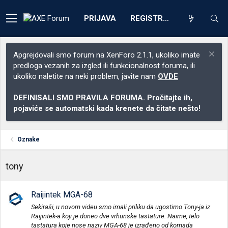
PRIJAVA
REGISTRACIJA
Apgrejdovali smo forum na XenForo 2.1.1, ukoliko imate
predloga vezanih za izgled ili funkcionalnost foruma, ili
ukoliko naletite na neki problem, javite nam
OVDE
DEFINISALI SMO PRAVILA FORUMA. Pročitajte ih,
pojaviće se automatski kada krenete da čitate nešto!
Oznake
tony
Raijintek MGA-68
Sekiraši, u novom videu smo imali priliku da ugostimo Tony-ja iz
Raijintek-a koji je doneo dve vrhunske tastature. Naime, telo
tastatura koje nose naziv MGA-68 je izrađeno od komada