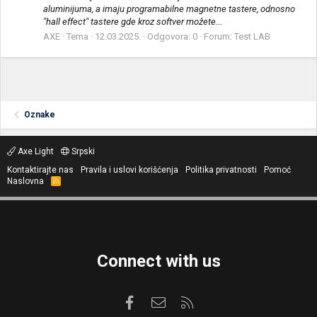
aluminijuma, a imaju programabilne magnetne tastere, odnosno
"hall effect" tastere gde kroz softver možete...
AXE
Tema
12.03.2025.
Odgovora: 0
Forum:
Test LAB
Oznake
Axe Light
Srpski
Kontaktirajte nas
Pravila i uslovi korišćenja
Politika privatnosti
Pomoć
Naslovna
R
S
S
Connect with us
Facebook
Kontaktirajte nas
RSS