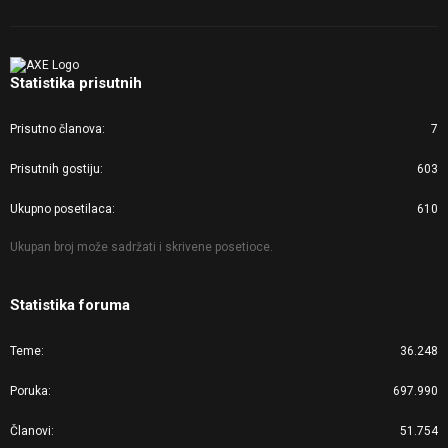
Statistika prisutnih
Prisutno članova
7
Prisutnih gostiju
603
Ukupno posetilaca
610
Ukupan broj može sadržati i skrivene posetioce.
Statistika foruma
Teme
36.248
Poruka
697.990
Članovi
51.754