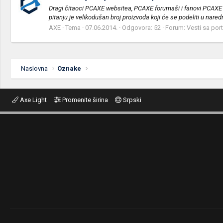
Dragi čitaoci PCAXE websitea, PCAXE forumaši i fanovi PCAXE Fa
pitanju je velikodušan broj proizvoda koji će se podeliti u nare
AXE
Tema
07.06.2014.
Odgovora: 52
Forum:
Vesti sa por
Naslovna
Oznake
Axe Light
Promenite širina
Srpski