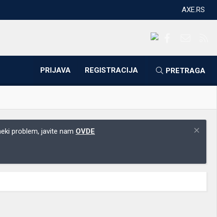
AXE.RS
Facebook
Kontakti
RS
PRIJAVA
REGISTRACIJA
PRETRAGA
 neki problem, javite nam
OVDE