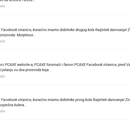
tala
Facebook stranice, konačno imamo dobitnike drugog kola Raijintek darovanja! Zna
 proizvoda: Morpheus...
tala
čitaoci PCAXE website-a, PCAXE forumaši i fanovi PCAXE Facebook stranice, pred V
pitanju su dva proizvoda koja...
tala
Facebook stranice, konačno imamo dobitnike prvog kola Raijintek darovanja! Znam
uspešna kulera...
tala