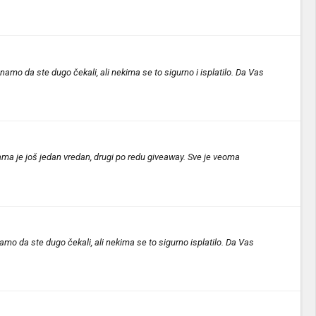
mo da ste dugo čekali, ali nekima se to sigurno i isplatilo. Da Vas
ama je još jedan vredan, drugi po redu giveaway. Sve je veoma
o da ste dugo čekali, ali nekima se to sigurno isplatilo. Da Vas