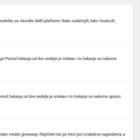
podršku za vlasnike AMD platformi i kako sadašnjih, tako i budućih,
! Period čekanja od dve nedelje je istekao i to čekanje se nekome
riod čekanja od dve nedelje je istekao i to čekanje se nekome upravo
 jedan vredan giveaway. Raijintek nas po treći put snabdeva nagradama, a