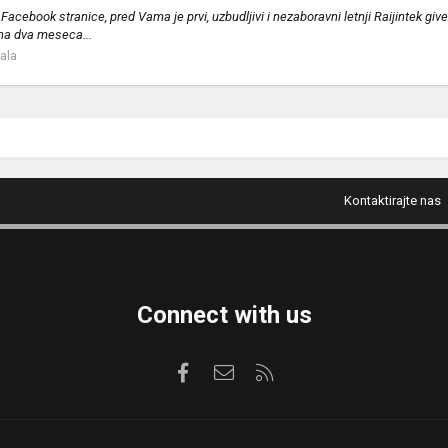
cebook stranice, pred Vama je prvi, uzbudljivi i nezaboravni letnji Raijintek g
dna dva meseca...
tala
Kontaktirajte nas
Connect with us
Facebook
Kontaktirajte nas
RSS