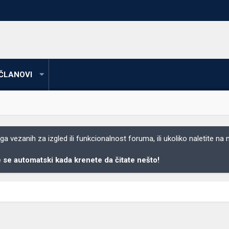
ČLANOVI
 vezanih za izgled ili funkcionalnost foruma, ili ukoliko naletite na
se automatski kada krenete da čitate nešto!