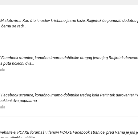
 slotovima Kao što i naslov kristalno jasno kaže, Raijintek će ponuditi dodatnu 
 čemu se radi...
 Facebook stranice, konačno imamo dobitnike drugog jesenjeg Raijintek darovanja
a puta pokloni dva...
tala
Facebook stranice, konačno imamo dobitnike trećeg kola Raijintek darovanja! Pe
pokloni dva popularna...
tala
XE website-a, PCAXE forumaši i fanovi PCAXE Facebook stranice, pred Vama je još
 za učešće i držite...