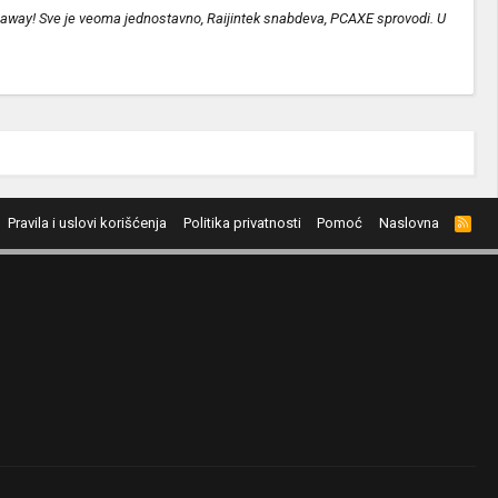
iveaway! Sve je veoma jednostavno, Raijintek snabdeva, PCAXE sprovodi. U
Pravila i uslovi korišćenja
Politika privatnosti
Pomoć
Naslovna
R
S
S