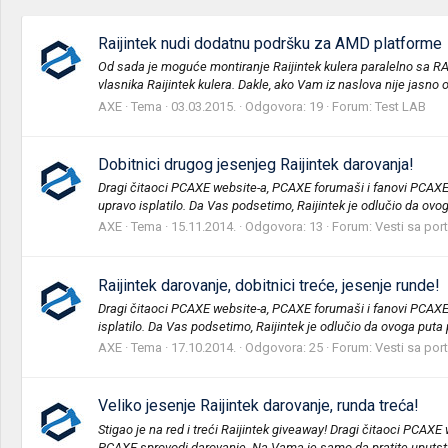
Raijintek nudi dodatnu podršku za AMD platforme
Od sada je moguće montiranje Raijintek kulera paralelno sa RAM
vlasnika Raijintek kulera. Dakle, ako Vam iz naslova nije jasno o
AXE
Tema
03.03.2015.
Odgovora: 19
Forum:
Test LAB
Dobitnici drugog jesenjeg Raijintek darovanja!
Dragi čitaoci PCAXE website-a, PCAXE forumaši i fanovi PCAXE
upravo isplatilo. Da Vas podsetimo, Raijintek je odlučio da ovog
AXE
Tema
15.11.2014.
Odgovora: 13
Forum:
Vesti sa por
Raijintek darovanje, dobitnici treće, jesenje runde!
Dragi čitaoci PCAXE website-a, PCAXE forumaši i fanovi PCAXE 
isplatilo. Da Vas podsetimo, Raijintek je odlučio da ovoga puta 
AXE
Tema
17.10.2014.
Odgovora: 25
Forum:
Vesti sa por
Veliko jesenje Raijintek darovanje, runda treća!
Stigao je na red i treći Raijintek giveaway! Dragi čitaoci PCA
PCAXE sprovodi darovanje. Na Vama je samo da pratite uputstvo