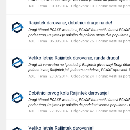
AXE
Tema
30.09.2014.
Odgovora: 10
Forum:
Vesti sa por
Raijintek darovanje, dobitnici druge runde!
Dragi čitaoci PCAXE website-a, PCAXE forumaši i fanovi PCAXE 
podsetimo, Raijintek je odlučio da pokloni svoja dva popularna
AXE
Tema
06.08.2014.
Odgovora: 26
Forum:
Vesti sa por
Veliko letnje Raijintek darovanje, runda druga!
Drugi, ali verovatno ne i poslednji Raijintek giveaway! Dragi 
jednostavno, Raijintek još jednom snabdeva, PCAXE sprovodi. U 
AXE
Tema
23.07.2014.
Odgovora: 24
Forum:
Vesti sa por
Dobitnici prvog kola Raijintek darovanja!
Dragi čitaoci PCAXE website-a, PCAXE forumaši i fanovi PCAXE 
podsetimo, Raijintek je odlučio da podeli tri veoma popularna i 
AXE
Tema
22.06.2014.
Odgovora: 42
Forum:
Vesti sa por
Veliko letnje Raijintek darovanje!