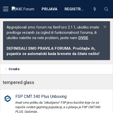
PRIJAVA
REGISTRACIJA
Apgrejdovali smo forum na XenForo 2.1.1, ukoliko imate
predloga vezanih za izgled ili funkcionalnost foruma, ili
ukoliko naletite na neki problem, javite nam
OVDE
DEFINISALI SMO PRAVILA FORUMA. Pročitajte ih,
pojaviće se automatski kada krenete da čitate nešto!
Oznake
tempered glass
FSP CMT 340 Plus Unboxing
Imali smo priliku da "otkutijamo" FSP-jevo kućište koje će se
najviše svideti gejming populaciji, a u pitanju je FSP CMT340
PLUS. Opširnije...