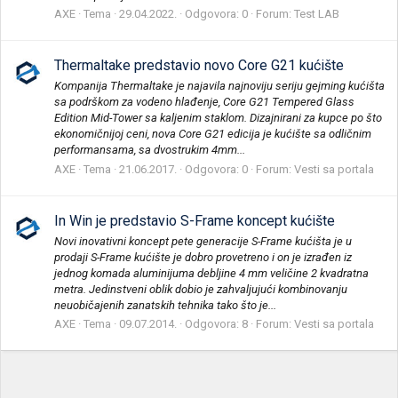
AXE
Tema
29.04.2022.
Odgovora: 0
Forum:
Test LAB
Thermaltake predstavio novo Core G21 kućište
Kompanija Thermaltake je najavila najnoviju seriju gejming kućišta
sa podrškom za vodeno hlađenje, Core G21 Tempered Glass
Edition Mid-Tower sa kaljenim staklom. Dizajnirani za kupce po što
ekonomičnijoj ceni, nova Core G21 edicija je kućište sa odličnim
performansama, sa dvostrukim 4mm...
AXE
Tema
21.06.2017.
Odgovora: 0
Forum:
Vesti sa portala
In Win je predstavio S-Frame koncept kućište
Novi inovativni koncept pete generacije S-Frame kućišta je u
prodaji S-Frame kućište je dobro provetreno i on je izrađen iz
jednog komada aluminijuma debljine 4 mm veličine 2 kvadratna
metra. Jedinstveni oblik dobio je zahvaljujući kombinovanju
neuobičajenih zanatskih tehnika tako što je...
AXE
Tema
09.07.2014.
Odgovora: 8
Forum:
Vesti sa portala