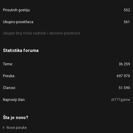
Prisutnih gostiju
552
Ukupno posetilaca
561
Ukupan broj može sadržati i skrivene posetioce.
Statistika foruma
Teme
36.259
Poruka
697.970
Članovi
51.590
Najnoviji član
zt777game
Šta je novo?
Nove poruke