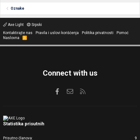
Oznake
Axe Light
Srpski
Kontaktirajte nas
Pravila i uslovi korišćenja
Politika privatnosti
Pomoć
Naslovna
R
S
S
Connect with us
Facebook
Kontaktirajte nas
RSS
Statistika prisutnih
Prisutno članova
9