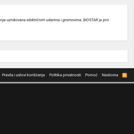
ćenja uzrokovana električnim udarima i gromovima. BIOSTAR je prvi
Pravila i uslovi korišćenja
Politika privatnosti
Pomoć
Naslovna
R
S
S