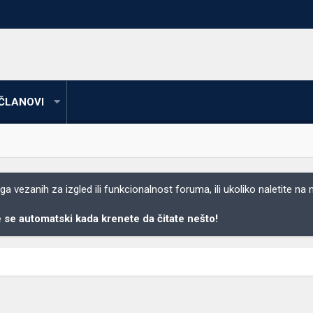
ČLANOVI
 vezanih za izgled ili funkcionalnost foruma, ili ukoliko naletite na
se automatski kada krenete da čitate nešto!