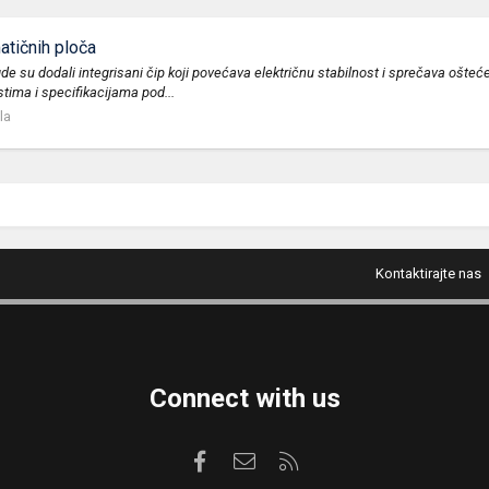
atičnih ploča
de su dodali integrisani čip koji povećava električnu stabilnost i sprečava ošte
ima i specifikacijama pod...
la
Kontaktirajte nas
Connect with us
Facebook
Kontaktirajte nas
RSS