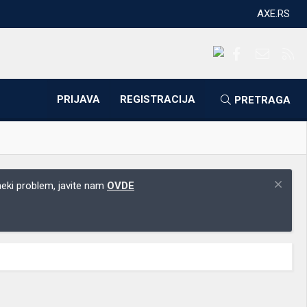
AXE.RS
Facebook
Kontakti
RS
PRIJAVA
REGISTRACIJA
PRETRAGA
 neki problem, javite nam
OVDE