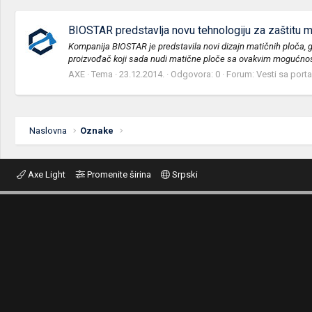
BIOSTAR predstavlja novu tehnologiju za zaštitu m
Kompanija BIOSTAR je predstavila novi dizajn matičnih ploča, g
proizvođač koji sada nudi matične ploče sa ovakvim mogućnost
AXE
Tema
23.12.2014.
Odgovora: 0
Forum:
Vesti sa porta
Naslovna
Oznake
Axe Light
Promenite širina
Srpski