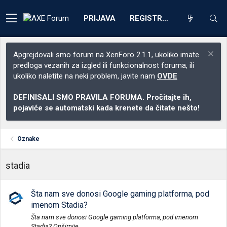
PRIJAVA
REGISTRACIJA
Apgrejdovali smo forum na XenForo 2.1.1, ukoliko imate
predloga vezanih za izgled ili funkcionalnost foruma, ili
ukoliko naletite na neki problem, javite nam
OVDE
DEFINISALI SMO PRAVILA FORUMA. Pročitajte ih,
pojaviće se automatski kada krenete da čitate nešto!
Oznake
stadia
Šta nam sve donosi Google gaming platforma, pod
imenom Stadia?
Šta nam sve donosi Google gaming platforma, pod imenom
Stadia? Opširnije...