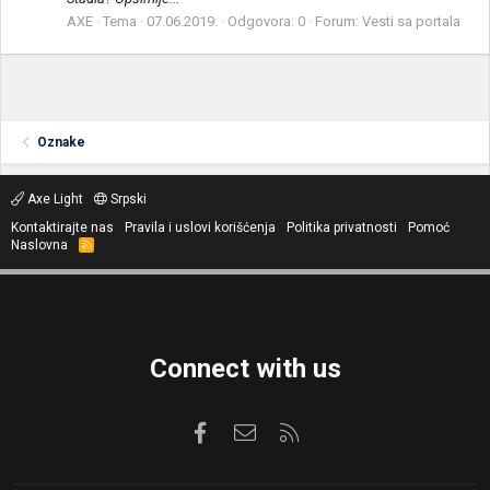
AXE
Tema
07.06.2019.
Odgovora: 0
Forum:
Vesti sa portala
Oznake
Axe Light
Srpski
Kontaktirajte nas
Pravila i uslovi korišćenja
Politika privatnosti
Pomoć
Naslovna
R
S
S
Connect with us
Facebook
Kontaktirajte nas
RSS