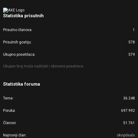
Statistika prisutnih
Prisutno članova
1
Prisutnih gostiju
578
Ukupno posetilaca
579
Ukupan broj može sadržati i skrivene posetioce.
Statistika foruma
Teme
36.248
Poruka
697.992
Članovi
51.761
Najnoviji član
okvipdeals