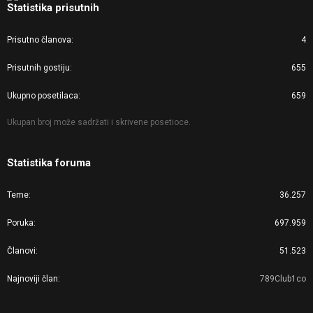
Statistika prisutnih
Prisutno članova
4
Prisutnih gostiju
655
Ukupno posetilaca
659
Ukupan broj može sadržati i skrivene posetioce.
Statistika foruma
Teme
36.257
Poruka
697.959
Članovi
51.523
Najnoviji član
789Club1co