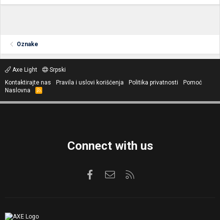
Oznake
Axe Light
Srpski
Kontaktirajte nas
Pravila i uslovi korišćenja
Politika privatnosti
Pomoć
Naslovna
R
S
S
Connect with us
Facebook
Kontaktirajte nas
RSS