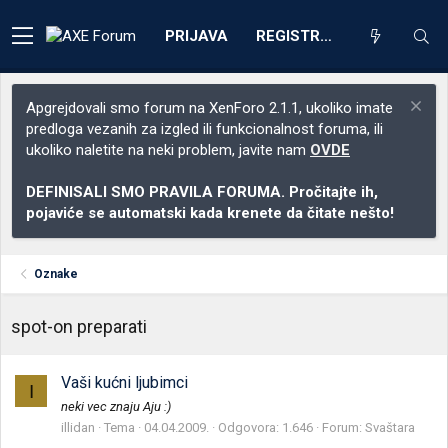
PRIJAVA
REGISTRACIJA
Apgrejdovali smo forum na XenForo 2.1.1, ukoliko imate
predloga vezanih za izgled ili funkcionalnost foruma, ili
ukoliko naletite na neki problem, javite nam
OVDE
DEFINISALI SMO PRAVILA FORUMA. Pročitajte ih,
pojaviće se automatski kada krenete da čitate nešto!
Oznake
spot-on preparati
Vaši kućni ljubimci
I
neki vec znaju Aju :)
illidan
Tema
04.04.2009.
Odgovora: 1.646
Forum:
Svaštara