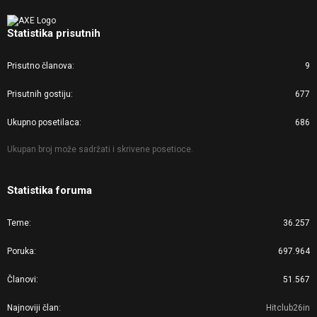
Statistika prisutnih
Prisutno članova
9
Prisutnih gostiju
677
Ukupno posetilaca
686
Ukupan broj može sadržati i skrivene posetioce.
Statistika foruma
Teme
36.257
Poruka
697.964
Članovi
51.567
Najnoviji član
Hitclub26in