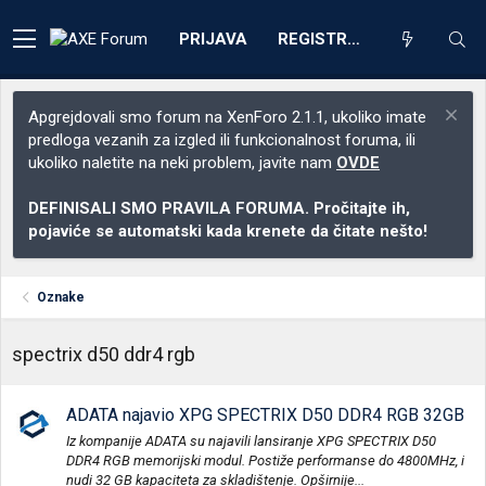
PRIJAVA
REGISTRACIJA
Apgrejdovali smo forum na XenForo 2.1.1, ukoliko imate
predloga vezanih za izgled ili funkcionalnost foruma, ili
ukoliko naletite na neki problem, javite nam
OVDE
DEFINISALI SMO PRAVILA FORUMA. Pročitajte ih,
pojaviće se automatski kada krenete da čitate nešto!
Oznake
spectrix d50 ddr4 rgb
ADATA najavio XPG SPECTRIX D50 DDR4 RGB 32GB
Iz kompanije ADATA su najavili lansiranje XPG SPECTRIX D50
DDR4 RGB memorijski modul. Postiže performanse do 4800MHz, i
nudi 32 GB kapaciteta za skladištenje. Opširnije...