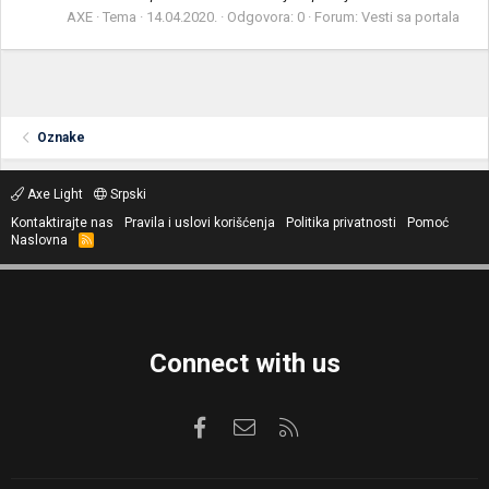
AXE
Tema
14.04.2020.
Odgovora: 0
Forum:
Vesti sa portala
Oznake
Axe Light
Srpski
Kontaktirajte nas
Pravila i uslovi korišćenja
Politika privatnosti
Pomoć
Naslovna
R
S
S
Connect with us
Facebook
Kontaktirajte nas
RSS