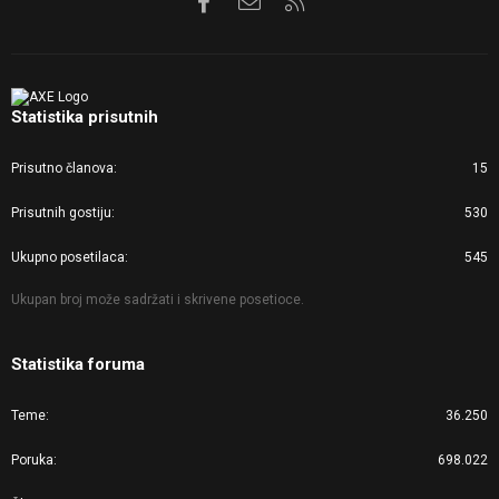
Statistika prisutnih
Prisutno članova
15
Prisutnih gostiju
530
Ukupno posetilaca
545
Ukupan broj može sadržati i skrivene posetioce.
Statistika foruma
Teme
36.250
Poruka
698.022