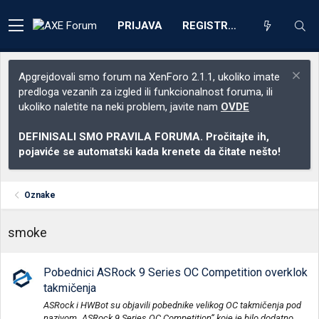
PRIJAVA
REGISTRACIJA
Apgrejdovali smo forum na XenForo 2.1.1, ukoliko imate
predloga vezanih za izgled ili funkcionalnost foruma, ili
ukoliko naletite na neki problem, javite nam
OVDE
DEFINISALI SMO PRAVILA FORUMA. Pročitajte ih,
pojaviće se automatski kada krenete da čitate nešto!
Oznake
smoke
Pobednici ASRock 9 Series OC Competition overklok
takmičenja
ASRock i HWBot su objavili pobednike velikog OC takmičenja pod
nazivom „ASRock 9 Series OC Competition“ koje je bilo dodatno