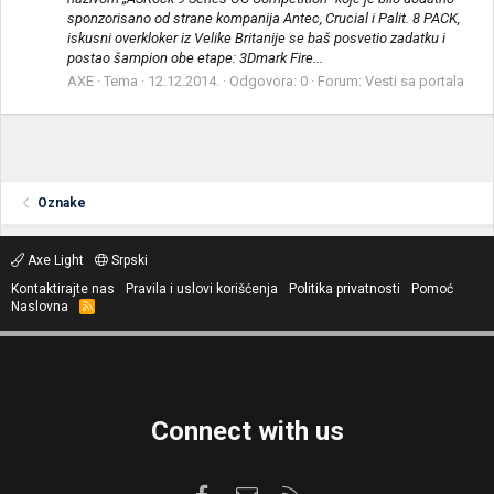
sponzorisano od strane kompanija Antec, Crucial i Palit. 8 PACK,
iskusni overkloker iz Velike Britanije se baš posvetio zadatku i
postao šampion obe etape: 3Dmark Fire...
AXE
Tema
12.12.2014.
Odgovora: 0
Forum:
Vesti sa portala
Oznake
Axe Light
Srpski
Kontaktirajte nas
Pravila i uslovi korišćenja
Politika privatnosti
Pomoć
Naslovna
R
S
S
Connect with us
Facebook
Kontaktirajte nas
RSS