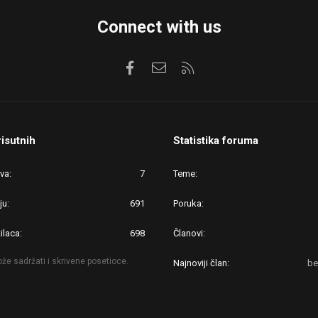
Connect with us
Facebook
Kontaktirajte nas
RSS
risutnih
Statistika foruma
ova
7
Teme
ju
691
Poruka
ilaca
698
Članovi
že sadržati i skrivene posetioce.
Najnoviji član
be