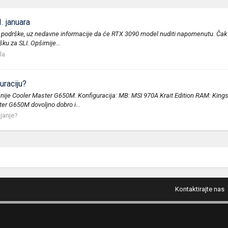
. januara
podrške, uz nedavne informacije da će RTX 3090 model nuditi napomenutu. Čak i
ku za SLI. Opširnije...
la
uraciju?
cnije Cooler Master G650M. Konfiguracija: MB: MSI 970A Krait Edition RAM: K
er G650M dovoljno dobro i...
janje?
Kontaktirajte nas