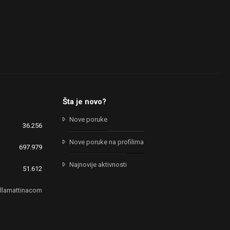
Šta je novo?
Nove poruke
36.256
Nove poruke na profilima
697.979
Najnovije aktivnosti
51.612
llamattinacom