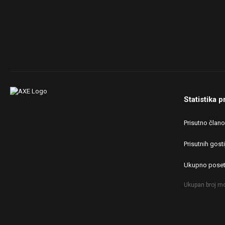
Statistika p
Prisutno član
Prisutnih gosti
Ukupno poset
Ukupan broj mo