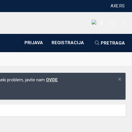
AXE.RS
Facebook
Kontakti
RS
PRIJAVA
REGISTRACIJA
PRETRAGA
 neki problem, javite nam
OVDE