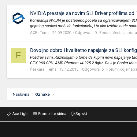
NVIDIA prestaje sa novim SLI Driver profilima od 1
Kompanija NVIDIA je postepeno počela sa ograničavanjem SLI 
gejming naslovi moći da funkcionišu, i to ako izričito nude podrš
AXE
Tema
21.09.2020.
Odgovora: 0
Forum:
Vesti sa porta
Dovoljno dobro i kvalitetno napajanje za SLI konfig
F
Pozdrav svim, Razmisljam o tome da kupim novo napajanje ta
GTX 960 CPU: AMD Phenom x4 925 2.8ghz. Da li je Cooler Mast
fleskara
Tema
13.12.2015.
Odgovora: 6
Forum:
Koje napa
Naslovna
Oznake
Axe Light
Promenite širina
Srpski