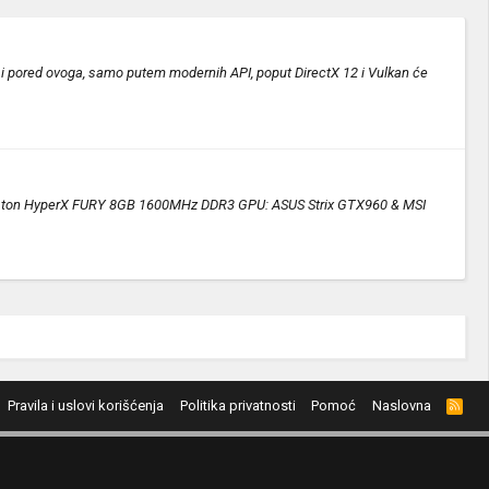
 pored ovoga, samo putem modernih API, poput DirectX 12 i Vulkan će
ingston HyperX FURY 8GB 1600MHz DDR3 GPU: ASUS Strix GTX960 & MSI
Pravila i uslovi korišćenja
Politika privatnosti
Pomoć
Naslovna
R
S
S