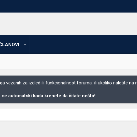
ČLANOVI
 vezanih za izgled ili funkcionalnost foruma, ili ukoliko naletite na
se automatski kada krenete da čitate nešto!