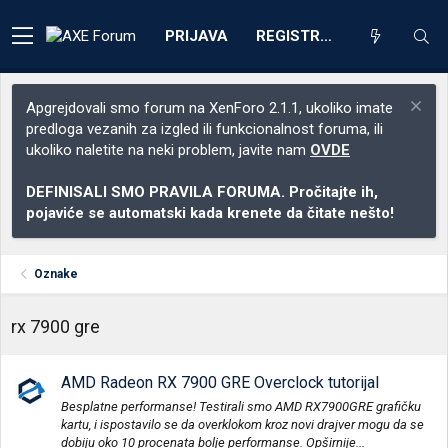
PRIJAVA
REGISTRACIJA
Apgrejdovali smo forum na XenForo 2.1.1, ukoliko imate
predloga vezanih za izgled ili funkcionalnost foruma, ili
ukoliko naletite na neki problem, javite nam
OVDE
DEFINISALI SMO PRAVILA FORUMA. Pročitajte ih,
pojaviće se automatski kada krenete da čitate nešto!
Oznake
rx 7900 gre
AMD Radeon RX 7900 GRE Overclock tutorijal
Besplatne performanse! Testirali smo AMD RX7900GRE grafičku
kartu, i ispostavilo se da overklokom kroz novi drajver mogu da se
dobiju oko 10 procenata bolje performanse. Opširnije...