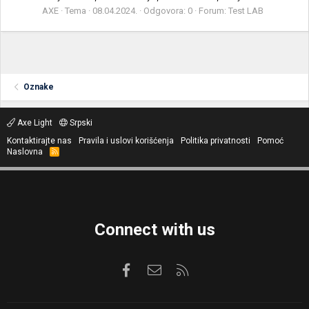
AXE
Tema
08.04.2024.
Odgovora: 0
Forum:
Test LAB
Oznake
Axe Light
Srpski
Kontaktirajte nas
Pravila i uslovi korišćenja
Politika privatnosti
Pomoć
Naslovna
R
S
S
Connect with us
Facebook
Kontaktirajte nas
RSS