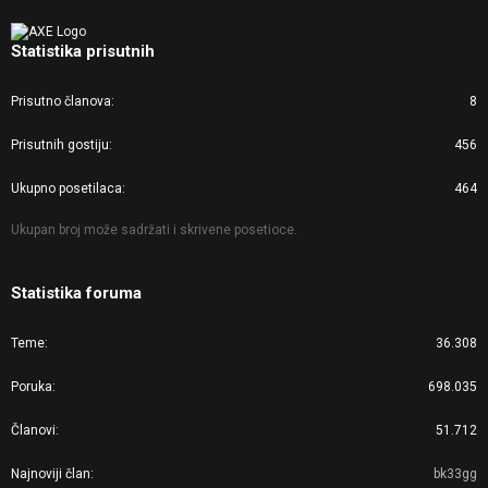
Statistika prisutnih
Prisutno članova
8
Prisutnih gostiju
456
Ukupno posetilaca
464
Ukupan broj može sadržati i skrivene posetioce.
Statistika foruma
Teme
36.308
Poruka
698.035
Članovi
51.712
Najnoviji član
bk33gg