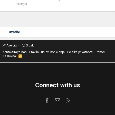
intervjui
Oznake
Axe Light
Srpski
Kontaktirajte nas
Pravila i uslovi korišćenja
Politika privatnosti
Pomoć
Naslovna
R
S
S
Connect with us
Facebook
Kontaktirajte nas
RSS