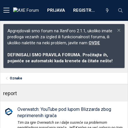
PRIJAVA
REGISTRACIJA
Apgrejdovali smo forum na XenForo 2.1.1, ukoliko imate
predloga vezanih za izgled ili funkcionalnost foruma, ili
ukoliko naletite na neki problem, javite nam
OVDE
DEFINISALI SMO PRAVILA FORUMA. Pročitajte ih,
pojaviće se automatski kada krenete da čitate nešto!
Oznake
report
Overwatch: YouTube pod lupom Blizzarda zbog
neprimerenih igrača
Tim iza igre Overwatch se i dalje susreće sa problemom
neprikladnog ponašanja igrača. Jeff Kaplan se već oglasio po tom