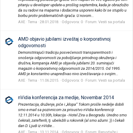
pitanju u developer update-u prošlog septembra, kada je obrazložio
da su radovi na mapama i dodacima usporeni kako bi se stupilo u
borbu protiv problematičnih igrača. U novom...
AXE
Tema
28.01.2018.
Odgovora: 0
Forum:
Vesti sa portala
AMD objavio jubilarni izveštaj o korporativnoj
odgovornosti
Demonstrirajući tradiciju posvećenosti transparentnosti i
snošenja odgovornosti za poboljšanje prirodnog okruženja i
društva, kompanija AMD je objavila jubilarni 20. sumirajući
magazin o korporativnoj odgovornosti za 2014/2015. Od 1995.
AMD je konstantno unapređivao nivo izveštavanja o svojim...
AXE
Tema
11.06.2015.
Odgovora: 0
Forum:
Vesti sa portala
nVidia konferencija za medije, Novembar 2014
Prezentacija, druženje, piće i „klopa“ Tokom prošle nedelje dobili
smo e-mail sa pozivnicom za prisustvo nVidia konferenciji
12.11.2014 u 10:30h, lokacija - Hotel Zira u Beogradu. Uredno smo
čekirali, zatefterili, tj. ubeležili u rokovnik (al smo ažurni :)) i čekali
dan D. Ljudi iz nVidie...
AXE
Tema
13.11.2014.
Odgovora: 0
Forum:
Reportaže i