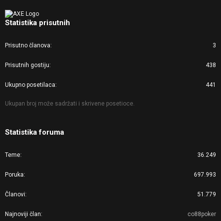
Statistika prisutnih
Prisutno članova
3
Prisutnih gostiju
438
Ukupno posetilaca
441
Ukupan broj može sadržati i skrivene posetioce.
Statistika foruma
Teme
36.249
Poruka
697.993
Članovi
51.779
Najnoviji član
co88poker