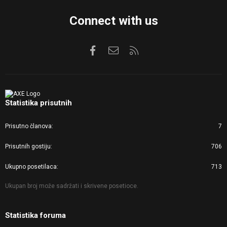
Connect with us
Facebook
Kontaktirajte nas
RSS
Statistika prisutnih
Prisutno članova
7
Prisutnih gostiju
706
Ukupno posetilaca
713
Ukupan broj može sadržati i skrivene posetioce.
Statistika foruma