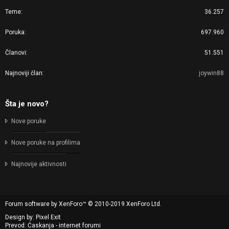
Teme
36.257
Poruka
697.960
Članovi
51.551
Najnoviji član
joywin88
Šta je novo?
Nove poruke
Nove poruke na profilima
Najnovije aktivnosti
Forum software by XenForo™
© 2010-2019 XenForo Ltd.
Design by:
Pixel Exit
Prevod: Ćaskanja - internet forumi