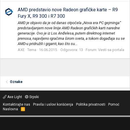
AMD predstavio nove Radeon grafičke karte – R9
Fury X, R9 300 i R7 300
AMD je objavio da je od danas otpočela „Nova era PC gejminga“
predstavljanjem nove linije AMD Radeon grafičkih karti naredne
generacije. Ovo je iz Los Anđelesa, putem direktnog internet
prenosa, najavljeno igračima širom sveta, a tokom događaja su se
AMD-u pridružili i giganti, kao što su...
AXE
Tema
16.06.2015.
Odgovora: 13
Forum:
Vesti sa portala
Oznake
Axe Light
Srpski
Kontaktirajte nas
Pravila i uslovi korišćenja
Politika privatnosti
Pomoć
Naslovna
R
S
S