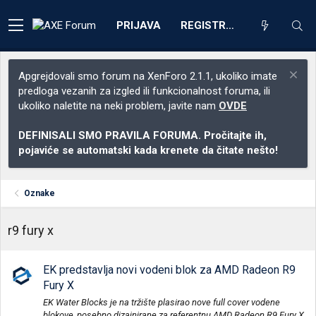
PRIJAVA
REGISTRACIJA
Apgrejdovali smo forum na XenForo 2.1.1, ukoliko imate
predloga vezanih za izgled ili funkcionalnost foruma, ili
ukoliko naletite na neki problem, javite nam
OVDE
DEFINISALI SMO PRAVILA FORUMA. Pročitajte ih,
pojaviće se automatski kada krenete da čitate nešto!
Oznake
r9 fury x
EK predstavlja novi vodeni blok za AMD Radeon R9
Fury X
EK Water Blocks je na tržište plasirao nove full cover vodene
blokove, posebno dizajnirane za referentnu AMD Radeon R9 Fury X