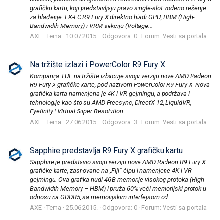
grafičku kartu, koji predstavljaju pravo single-slot vodeno rešenje
za hlađenje. EK-FC R9 Fury X direktno hladi GPU, HBM (High-
Bandwidth Memory) i VRM sekciju (Voltage...
AXE
Tema
10.07.2015.
Odgovora: 0
Forum:
Vesti sa portala
Na tržište izlazi i PowerColor R9 Fury X
Kompanija TUL na tržište izbacuje svoju verziju nove AMD Radeon
R9 Fury X grafičke karte, pod nazivom PowerColor R9 Fury X. Nova
grafička karta namenjena je 4K i VR gejmingu, a podržava i
tehnologije kao što su AMD Freesync, DirectX 12, LiquidVR,
Eyefinity i Virtual Super Resolution...
AXE
Tema
27.06.2015.
Odgovora: 3
Forum:
Vesti sa portala
Sapphire predstavlja R9 Fury X grafičku kartu
Sapphire je predstavio svoju verziju nove AMD Radeon R9 Fury X
grafičke karte, zasnovane na „Fiji“ čipu i namenjene 4K i VR
gejmingu. Ova grafika nudi 4GB memorije visokog protoka (High-
Bandwidth Memory – HBM) i pruža 60% veći memorijski protok u
odnosu na GDDR5, sa memorijskim interfejsom od...
AXE
Tema
25.06.2015.
Odgovora: 0
Forum:
Vesti sa portala