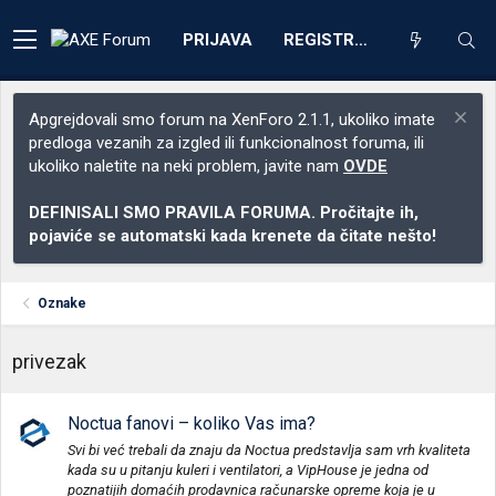
PRIJAVA
REGISTRACIJA
Apgrejdovali smo forum na XenForo 2.1.1, ukoliko imate
predloga vezanih za izgled ili funkcionalnost foruma, ili
ukoliko naletite na neki problem, javite nam
OVDE
DEFINISALI SMO PRAVILA FORUMA. Pročitajte ih,
pojaviće se automatski kada krenete da čitate nešto!
Oznake
privezak
Noctua fanovi – koliko Vas ima?
Svi bi već trebali da znaju da Noctua predstavlja sam vrh kvaliteta
kada su u pitanju kuleri i ventilatori, a VipHouse je jedna od
poznatijih domaćih prodavnica računarske opreme koja je u