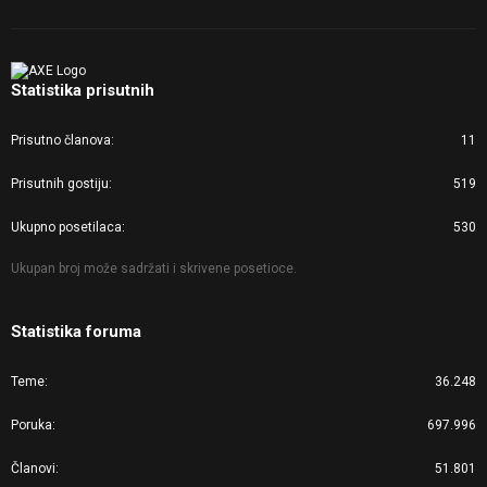
Statistika prisutnih
Prisutno članova
11
Prisutnih gostiju
519
Ukupno posetilaca
530
Ukupan broj može sadržati i skrivene posetioce.
Statistika foruma
Teme
36.248
Poruka
697.996
Članovi
51.801