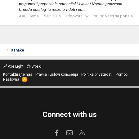
potpunosti prepoznala potencijal i kvalitet Noctua proizvoda.
Između ostalog, to možete videti i po...
AXE
Tema
15.02.2015.
Odgovora: 62
Forum:
Vesti sa portala
Oznake
Axe Light
Srpski
Kontaktirajte nas
Pravila i uslovi korišćenja
Politika privatnosti
Pomoć
Naslovna
R
S
S
Connect with us
Facebook
Kontaktirajte nas
RSS