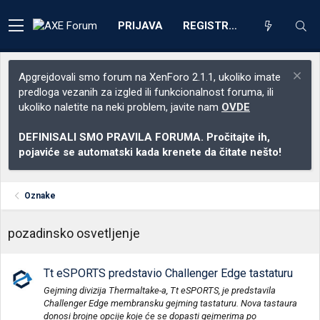
PRIJAVA
REGISTRACIJA
Apgrejdovali smo forum na XenForo 2.1.1, ukoliko imate
predloga vezanih za izgled ili funkcionalnost foruma, ili
ukoliko naletite na neki problem, javite nam
OVDE
DEFINISALI SMO PRAVILA FORUMA. Pročitajte ih,
pojaviće se automatski kada krenete da čitate nešto!
Oznake
pozadinsko osvetljenje
Tt eSPORTS predstavio Challenger Edge tastaturu
Gejming divizija Thermaltake-a, Tt eSPORTS, je predstavila
Challenger Edge membransku gejming tastaturu. Nova tastaura
donosi brojne opcije koje će se dopasti gejmerima po