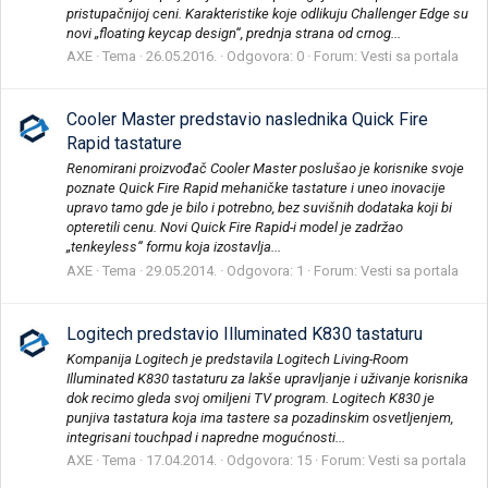
pristupačnijoj ceni. Karakteristike koje odlikuju Challenger Edge su
novi „floating keycap design“, prednja strana od crnog...
AXE
Tema
26.05.2016.
Odgovora: 0
Forum:
Vesti sa portala
Cooler Master predstavio naslednika Quick Fire
Rapid tastature
Renomirani proizvođač Cooler Master poslušao je korisnike svoje
poznate Quick Fire Rapid mehaničke tastature i uneo inovacije
upravo tamo gde je bilo i potrebno, bez suvišnih dodataka koji bi
opteretili cenu. Novi Quick Fire Rapid-i model je zadržao
„tenkeyless“ formu koja izostavlja...
AXE
Tema
29.05.2014.
Odgovora: 1
Forum:
Vesti sa portala
Logitech predstavio Illuminated K830 tastaturu
Kompanija Logitech je predstavila Logitech Living-Room
Illuminated K830 tastaturu za lakše upravljanje i uživanje korisnika
dok recimo gleda svoj omiljeni TV program. Logitech K830 je
punjiva tastatura koja ima tastere sa pozadinskim osvetljenjem,
integrisani touchpad i napredne mogućnosti...
AXE
Tema
17.04.2014.
Odgovora: 15
Forum:
Vesti sa portala