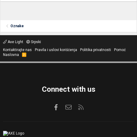
Oznake
Axe Light
Srpski
Kontaktirajte nas
Pravila i uslovi korišćenja
Politika privatnosti
Pomoć
Naslovna
R
S
S
Connect with us
Facebook
Kontaktirajte nas
RSS