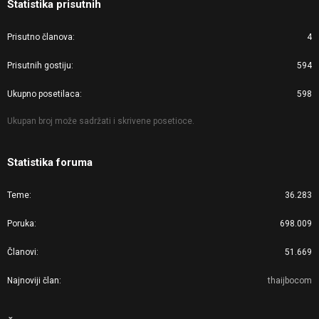
Statistika prisutnih
Prisutno članova
4
Prisutnih gostiju
594
Ukupno posetilaca
598
Ukupan broj može sadržati i skrivene posetioce.
Statistika foruma
Teme
36.283
Poruka
698.009
Članovi
51.669
Najnoviji član
thaijbocom