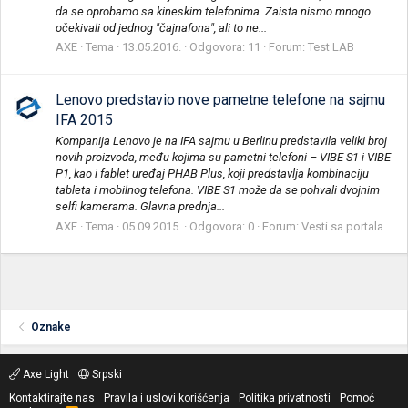
da se oprobamo sa kineskim telefonima. Zaista nismo mnogo
očekivali od jednog "čajnafona", ali to ne...
AXE
Tema
13.05.2016.
Odgovora: 11
Forum:
Test LAB
Lenovo predstavio nove pametne telefone na sajmu
IFA 2015
Kompanija Lenovo je na IFA sajmu u Berlinu predstavila veliki broj
novih proizvoda, među kojima su pametni telefoni – VIBE S1 i VIBE
P1, kao i fablet uređaj PHAB Plus, koji predstavlja kombinaciju
tableta i mobilnog telefona. VIBE S1 može da se pohvali dvojnim
selfi kamerama. Glavna prednja...
AXE
Tema
05.09.2015.
Odgovora: 0
Forum:
Vesti sa portala
Oznake
Axe Light
Srpski
Kontaktirajte nas
Pravila i uslovi korišćenja
Politika privatnosti
Pomoć