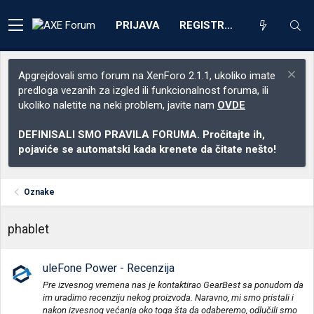
PRIJAVA
REGISTRACIJA
Apgrejdovali smo forum na XenForo 2.1.1, ukoliko imate
predloga vezanih za izgled ili funkcionalnost foruma, ili
ukoliko naletite na neki problem, javite nam
OVDE
DEFINISALI SMO PRAVILA FORUMA. Pročitajte ih,
pojaviće se automatski kada krenete da čitate nešto!
Oznake
phablet
uleFone Power - Recenzija
Pre izvesnog vremena nas je kontaktirao GearBest sa ponudom da
im uradimo recenziju nekog proizvoda. Naravno, mi smo pristali i
nakon izvesnog većanja oko toga šta da odaberemo, odlučili smo