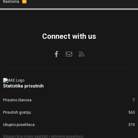
Naslovna
R
S
S
Connect with us
Facebook
Kontaktirajte nas
RSS
Statistika prisutnih
Prisutno članova
7
Prisutnih gostiju
563
Ukupno posetilaca
570
Ukupan broj može sadržati i skrivene posetioce.