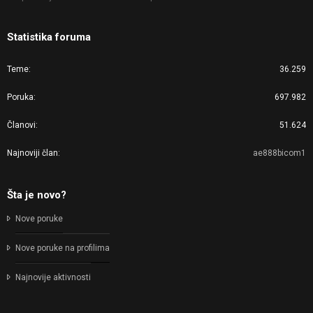
Statistika foruma
Teme
36.259
Poruka
697.982
Članovi
51.624
Najnoviji član
ae888bicom1
Šta je novo?
Nove poruke
Nove poruke na profilima
Najnovije aktivnosti