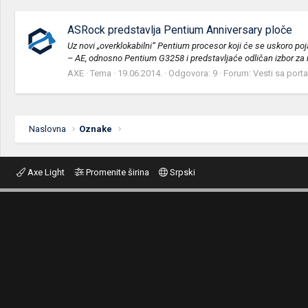
ASRock predstavlja Pentium Anniversary ploče
Uz novi „overklokabilni“ Pentium procesor koji će se uskoro po
– AE, odnosno Pentium G3258 i predstavljaće odličan izbor za n
AXE
Tema
19.06.2014.
Odgovora: 9
Forum:
Vesti sa porta
Naslovna
Oznake
Axe Light
Promenite širina
Srpski