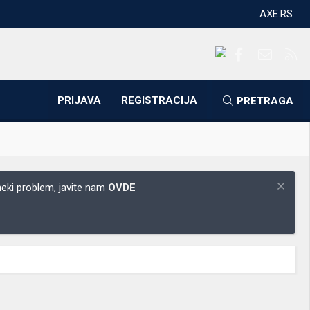
AXE.RS
Facebook
Kontakti
RS
PRIJAVA
REGISTRACIJA
PRETRAGA
 neki problem, javite nam
OVDE