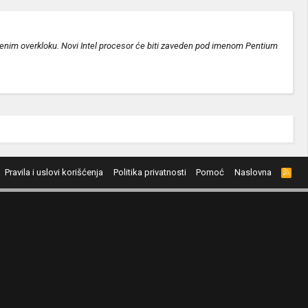
njenim overkloku. Novi Intel procesor će biti zaveden pod imenom Pentium
Pravila i uslovi korišćenja
Politika privatnosti
Pomoć
Naslovna
R
S
S