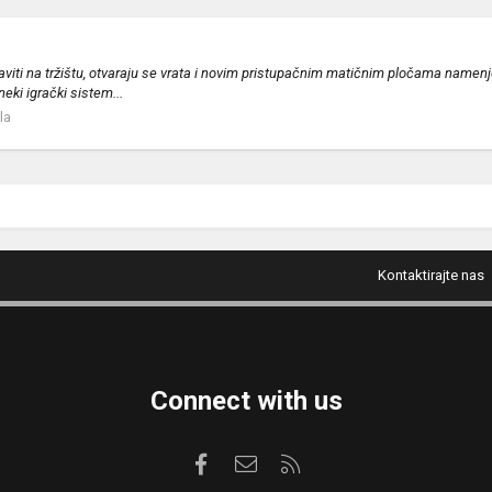
javiti na tržištu, otvaraju se vrata i novim pristupačnim matičnim pločama name
eki igrački sistem...
la
Kontaktirajte nas
Connect with us
Facebook
Kontaktirajte nas
RSS