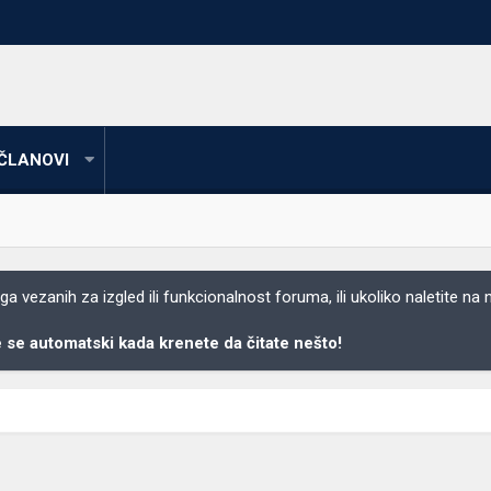
ČLANOVI
 vezanih za izgled ili funkcionalnost foruma, ili ukoliko naletite na
se automatski kada krenete da čitate nešto!