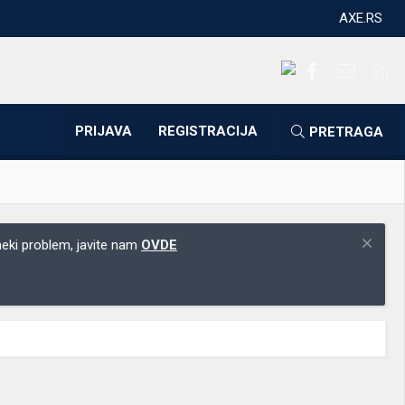
AXE.RS
Facebook
Kontakti
RS
PRIJAVA
REGISTRACIJA
PRETRAGA
 neki problem, javite nam
OVDE