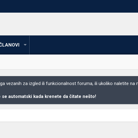
ČLANOVI
 vezanih za izgled ili funkcionalnost foruma, ili ukoliko naletite na
se automatski kada krenete da čitate nešto!