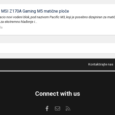
za MSI Z170A Gaming M5 matične ploče
acio novi vodeni blok, pod nazivom Pacific M3, koji je posebno dizajniran za m
 za ekstremno hlađenje i...
la
Kontaktirajte nas
Connect with us
Facebook
Kontaktirajte nas
RSS