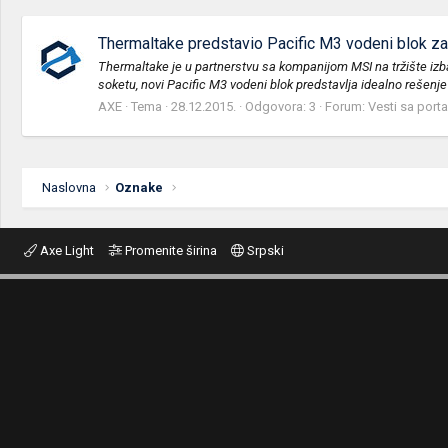
Thermaltake predstavio Pacific M3 vodeni blok 
Thermaltake je u partnerstvu sa kompanijom MSI na tržište izb
soketu, novi Pacific M3 vodeni blok predstavlja idealno rešenje
AXE
Tema
28.12.2015.
Odgovora: 3
Forum:
Vesti sa porta
Naslovna
Oznake
Axe Light
Promenite širina
Srpski