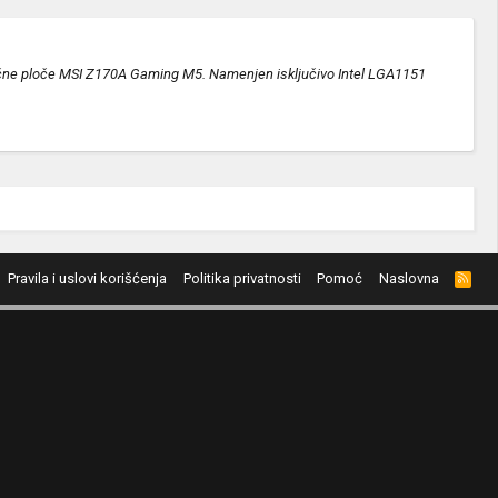
atične ploče MSI Z170A Gaming M5. Namenjen isključivo Intel LGA1151
Pravila i uslovi korišćenja
Politika privatnosti
Pomoć
Naslovna
R
S
S