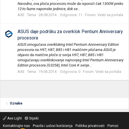
Navodno, ova ploča procesoru može da isporuči čak 1300W preko
12-to fazne naponske jedinice, dok se...
AXE
Tema
28.08.2014.
Odgovora: 11
Forum:
Vesti sa portala
ASUS daje podršku za overklok Pentium Anniversary
procesora
ASUS omogućava overkloking Intel Pentium Anniversary Edition
procesora na H97, H87, B85 i H81 matičnim pločama ASUS je
objavio da matične ploče iz serija H97, H87, B85 i H81
omogućavaju overklokovanje najnovijeg Intel Pentium Anniversary
Edition procesora (G3258), Intel Core K serije...
AXE
Tema
19.06.2014.
Odgovora: 0
Forum:
Vesti sa portala
Oznake
Axe Light
Srpski
Kontaktirajte nas
Pravila i uslovi korišćenja
Politika privatnosti
Pomoć