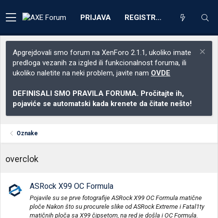
PRIJAVA
REGISTRACIJA
Apgrejdovali smo forum na XenForo 2.1.1, ukoliko imate
predloga vezanih za izgled ili funkcionalnost foruma, ili
ukoliko naletite na neki problem, javite nam
OVDE
DEFINISALI SMO PRAVILA FORUMA. Pročitajte ih,
pojaviće se automatski kada krenete da čitate nešto!
Oznake
overclok
ASRock X99 OC Formula
Pojavile su se prve fotografije ASRock X99 OC Formula matične
ploče Nakon što su procurele slike od ASRock Extreme i Fatal1ty
matičnih ploča sa X99 čipsetom, na red je došla i OC Formula.