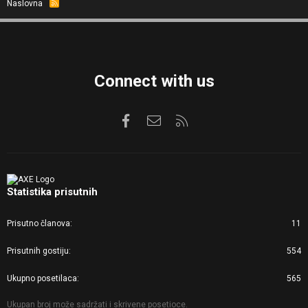
Naslovna
R
S
S
Connect with us
Facebook
Kontaktirajte nas
RSS
Statistika prisutnih
Prisutno članova
11
Prisutnih gostiju
554
Ukupno posetilaca
565
Ukupan broj može sadržati i skrivene posetioce.