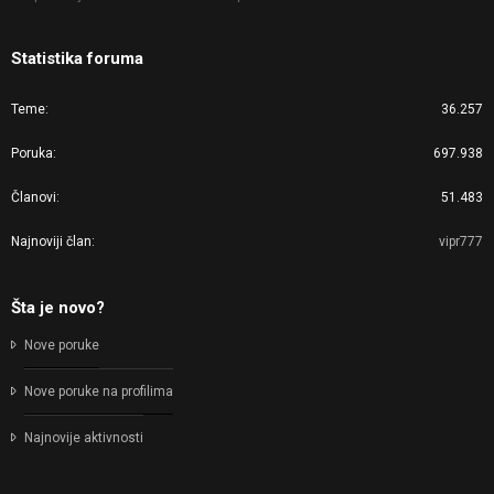
Statistika foruma
Teme
36.257
Poruka
697.938
Članovi
51.483
Najnoviji član
vipr777
Šta je novo?
Nove poruke
Nove poruke na profilima
Najnovije aktivnosti