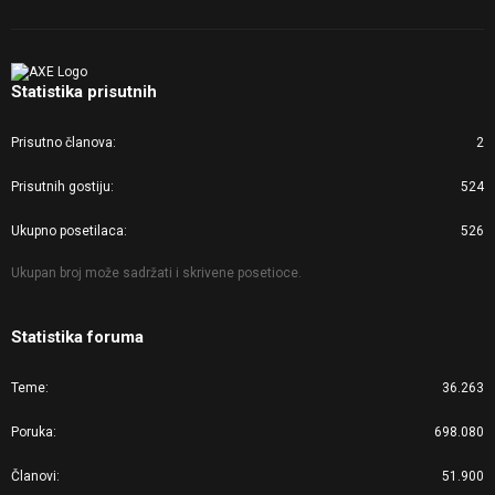
Statistika prisutnih
Prisutno članova
2
Prisutnih gostiju
524
Ukupno posetilaca
526
Ukupan broj može sadržati i skrivene posetioce.
Statistika foruma
Teme
36.263
Poruka
698.080
Članovi
51.900