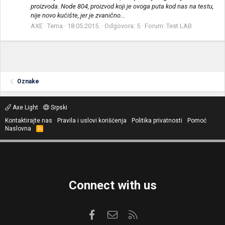
proizvoda. Node 804, proizvod koji je ovoga puta kod nas na testu,
nije novo kućište, jer je zvanično...
AXE
Tema
18.05.2015.
Odgovora: 5
Forum:
Test LAB
Oznake
Axe Light
Srpski
Kontaktirajte nas
Pravila i uslovi korišćenja
Politika privatnosti
Pomoć
Naslovna
R
S
S
Connect with us
Facebook
Kontaktirajte nas
RSS