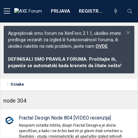
PRIJAVA
REGISTRACIJA
Apgrejdovali smo forum na XenForo 2.1.1, ukoliko imate
predloga vezanih za izgled ili funkcionalnost foruma, ili
ukoliko naletite na neki problem, javite nam
OVDE
DEFINISALI SMO PRAVILA FORUMA. Pročitajte ih,
pojaviće se automatski kada krenete da čitate nešto!
Oznake
node 304
Fractal Design Node 804 [VIDEO recenzija]
Naspram ostatka tržišta, dizajn Fractal Design-a je dosta
specifičan, a kako i ne bi bio kad im je glavni štab smešten u
Švedskoj - otuda i minimalistički, ali upečatljiv izgled njihovih