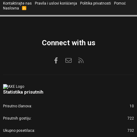
Kontaktirajte nas
Pravila i uslovi korišćenja
Politika privatnosti
Pomoć
Naslovna
R
S
S
Connect with us
Facebook
Kontaktirajte nas
RSS
Statistika prisutnih
Prisutno članova
10
Prisutnih gostiju
722
Ukupno posetilaca
732