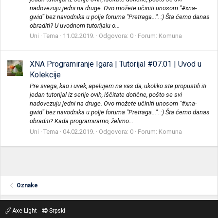
nadovezuju jedni na druge. Ovo možete učiniti unosom "#xna-
gwid" bez navodnika u polje foruma "Pretraga...". :) Šta ćemo danas
obraditi? U uvodnom tutorijalu o...
Uni
Tema
11.02.2019.
Odgovora: 0
Forum:
Komuna
XNA Programiranje Igara | Tutorijal #07.01 | Uvod u
Kolekcije
Pre svega, kao i uvek, apelujem na vas da, ukoliko ste propustili iti
jedan tutorijal iz serije ovih, iščitate dotične, pošto se svi
nadovezuju jedni na druge. Ovo možete učiniti unosom "#xna-
gwid" bez navodnika u polje foruma "Pretraga...". :) Šta ćemo danas
obraditi? Kada programiramo, želimo...
Uni
Tema
04.02.2019.
Odgovora: 0
Forum:
Komuna
Oznake
Axe Light
Srpski