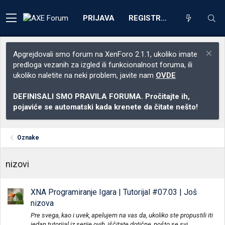
PRIJAVA
REGISTRACIJA
Apgrejdovali smo forum na XenForo 2.1.1, ukoliko imate
predloga vezanih za izgled ili funkcionalnost foruma, ili
ukoliko naletite na neki problem, javite nam
OVDE
DEFINISALI SMO PRAVILA FORUMA. Pročitajte ih,
pojaviće se automatski kada krenete da čitate nešto!
Oznake
nizovi
XNA Programiranje Igara | Tutorijal #07.03 | Još
nizova
Pre svega, kao i uvek, apelujem na vas da, ukoliko ste propustili iti
jedan tutorijal iz serije ovih, iščitate dotične, pošto se svi