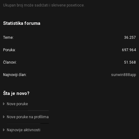
Ukupan broj može sadržati i skrivene posetioce.
Statistika foruma
Teme
36.257
Poruka
697.964
Članovi
51.568
Najnoviji član
sunwin888app
Šta je novo?
Nove poruke
Nove poruke na profilima
Najnovije aktivnosti