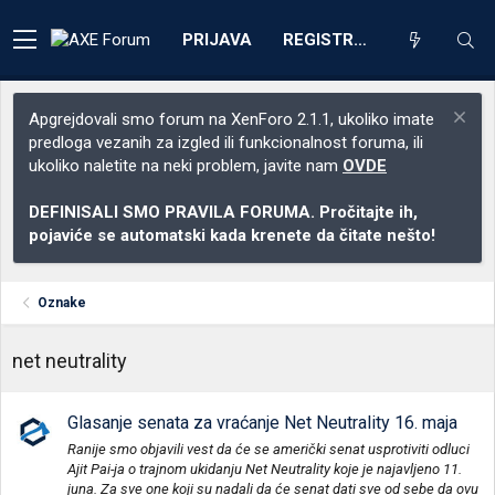
PRIJAVA
REGISTRACIJA
Apgrejdovali smo forum na XenForo 2.1.1, ukoliko imate
predloga vezanih za izgled ili funkcionalnost foruma, ili
ukoliko naletite na neki problem, javite nam
OVDE
DEFINISALI SMO PRAVILA FORUMA. Pročitajte ih,
pojaviće se automatski kada krenete da čitate nešto!
Oznake
net neutrality
Glasanje senata za vraćanje Net Neutrality 16. maja
Ranije smo objavili vest da će se američki senat usprotiviti odluci
Ajit Pai-ja o trajnom ukidanju Net Neutrality koje je najavljeno 11.
juna. Za sve one koji su nadali da će senat dati sve od sebe da ovu