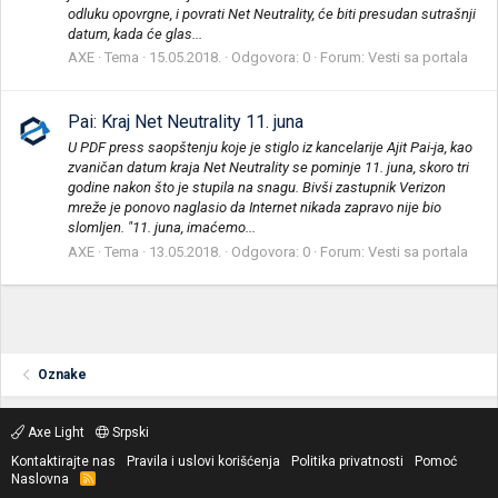
odluku opovrgne, i povrati Net Neutrality, će biti presudan sutrašnji
datum, kada će glas...
AXE
Tema
15.05.2018.
Odgovora: 0
Forum:
Vesti sa portala
Pai: Kraj Net Neutrality 11. juna
U PDF press saopštenju koje je stiglo iz kancelarije Ajit Pai-ja, kao
zvaničan datum kraja Net Neutrality se pominje 11. juna, skoro tri
godine nakon što je stupila na snagu. Bivši zastupnik Verizon
mreže je ponovo naglasio da Internet nikada zapravo nije bio
slomljen. "11. juna, imaćemo...
AXE
Tema
13.05.2018.
Odgovora: 0
Forum:
Vesti sa portala
Oznake
Axe Light
Srpski
Kontaktirajte nas
Pravila i uslovi korišćenja
Politika privatnosti
Pomoć
Naslovna
R
S