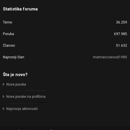
Statistika foruma
Teme
36.259
Poruka
697.985
Članovi
51.632
Najnoviji član
miemascowood1980
Šta je novo?
Nove poruke
Nove poruke na profilima
Najnovije aktivnosti