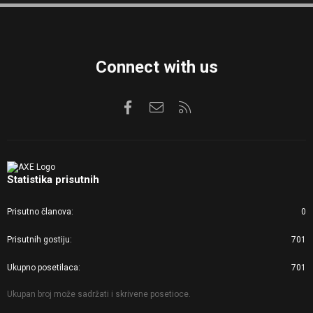
S
Connect with us
Facebook
Kontaktirajte nas
RSS
Statistika prisutnih
Prisutno članova
0
Prisutnih gostiju
701
Ukupno posetilaca
701
Ukupan broj može sadržati i skrivene posetioce.