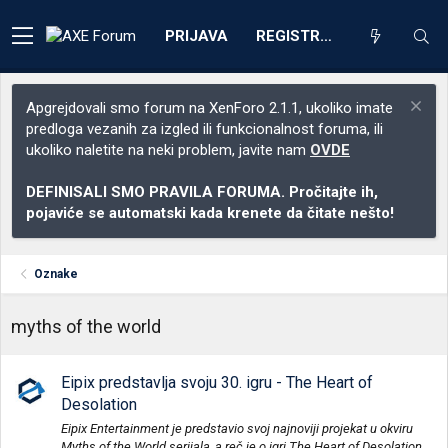
PRIJAVA
REGISTRACIJA
Apgrejdovali smo forum na XenForo 2.1.1, ukoliko imate
predloga vezanih za izgled ili funkcionalnost foruma, ili
ukoliko naletite na neki problem, javite nam
OVDE
DEFINISALI SMO PRAVILA FORUMA. Pročitajte ih,
pojaviće se automatski kada krenete da čitate nešto!
Oznake
myths of the world
Eipix predstavlja svoju 30. igru - The Heart of
Desolation
Eipix Entertainment je predstavio svoj najnoviji projekat u okviru
Myths of the World serijala, a reč je o igri The Heart of Desolation