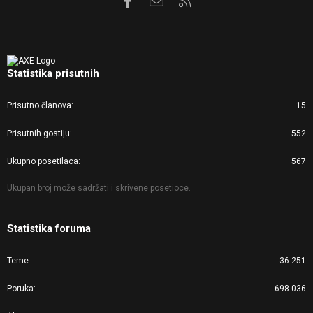
Statistika prisutnih
Prisutno članova
15
Prisutnih gostiju
552
Ukupno posetilaca
567
Ukupan broj može sadržati i skrivene posetioce.
Statistika foruma
Teme
36.251
Poruka
698.036