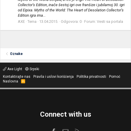
Collector’s Edition, inače šestoj igri ove franšize i jubilarnoj 30. igri
od Eipixa. Myths of the World: The Heart of Desolation Collector’s
Edition igra ima...
AXE
Tema
13.04.2015.
Odgovora: 0
Forum:
Vesti sa portala
Oznake
Axe Light
Srpski
Kontaktirajte nas
Pravila i uslovi korišćenja
Politika privatnosti
Pomoć
Naslovna
R
S
S
Connect with us
Facebook
Kontaktirajte nas
RSS